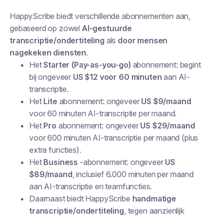
HappyScribe biedt verschillende abonnementen aan,
gebaseerd op zowel
AI-gestuurde
transcriptie/ondertiteling
als
door mensen
nagekeken diensten
.
Het
Starter (Pay-as-you-go)
abonnement: begint
bij ongeveer
US $12 voor 60 minuten
aan AI-
transcriptie.
Het
Lite
abonnement: ongeveer
US $9/maand
voor 60 minuten AI-transcriptie per maand.
Het
Pro
abonnement: ongeveer
US $29/maand
voor 600 minuten AI-transcriptie per maand (plus
extra functies).
Het
Business
-abonnement: ongeveer
US
$89/maand
, inclusief 6.000 minuten per maand
aan AI-transcriptie en teamfuncties.
Daarnaast biedt HappyScribe
handmatige
transcriptie/ondertiteling
, tegen aanzienlijk