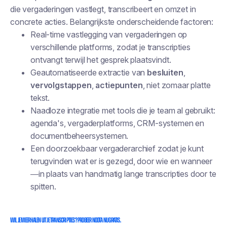
die vergaderingen vastlegt, transcribeert en
omzet in
concrete acties
. Belangrijkste onderscheidende factoren:
Real-time vastlegging van vergaderingen op
verschillende platforms, zodat je transcripties
ontvangt terwijl het gesprek plaatsvindt.
Geautomatiseerde extractie van
besluiten
,
vervolgstappen
,
actiepunten
, niet zomaar platte
tekst.
Naadloze integratie met tools die je team al gebruikt:
agenda's, vergaderplatforms, CRM-systemen en
documentbeheersystemen.
Een doorzoekbaar vergaderarchief zodat je kunt
terugvinden wat er is gezegd, door wie en wanneer
—in plaats van handmatig lange transcripties door te
spitten.
Wil je meer halen uit je transcripties? Probeer Noota nu gratis.