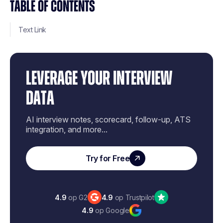
TABLE OF CONTENTS
Text Link
LEVERAGE YOUR INTERVIEW
DATA
AI interview notes, scorecard, follow-up, ATS
integration, and more...
Try for Free
4.9
op G2
4.9
op Trustpilot
4.9
op Google