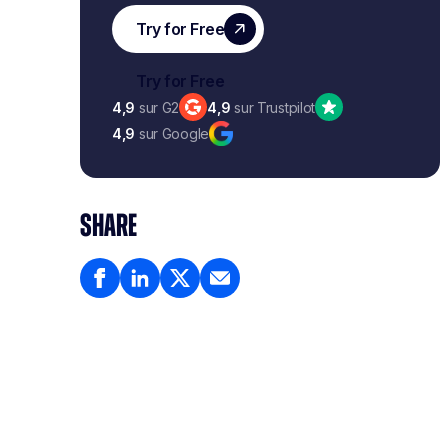
4,9
sur G2
4,9
sur Trustpilot
4,9
sur Google
SHARE