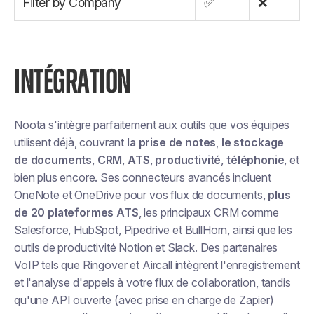
Filter by Company
✅
❌
INTÉGRATION
Noota s'intègre parfaitement aux outils que vos équipes
utilisent déjà, couvrant
la prise de notes
,
le stockage
de documents
,
CRM
,
ATS
,
productivité
,
téléphonie
, et
bien plus encore. Ses connecteurs avancés incluent
OneNote et OneDrive pour vos flux de documents,
plus
de 20 plateformes ATS
, les principaux CRM comme
Salesforce, HubSpot, Pipedrive et BullHorn, ainsi que les
outils de productivité Notion et Slack. Des partenaires
VoIP tels que Ringover et Aircall intègrent l'enregistrement
et l'analyse d'appels à votre flux de collaboration, tandis
qu'une API ouverte (avec prise en charge de Zapier)