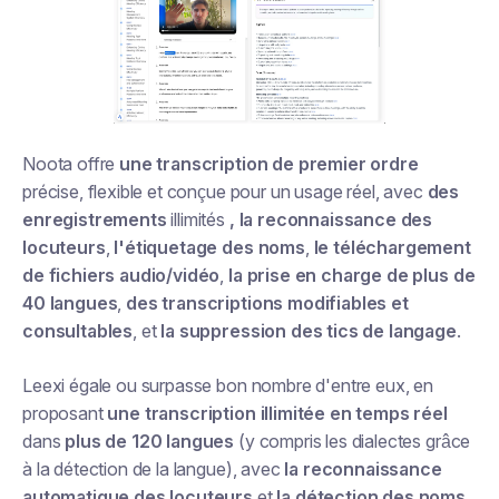
Noota offre
une transcription de premier ordre
précise, flexible et conçue pour un usage réel, avec
des
enregistrements
illimités
, la reconnaissance des
locuteurs
,
l'étiquetage des noms
,
le téléchargement
de fichiers audio/vidéo
,
la prise en charge de plus de
40 langues
,
des transcriptions modifiables et
consultables
, et
la suppression des tics de langage
.
Leexi égale ou surpasse bon nombre d'entre eux, en
proposant
une transcription illimitée en temps réel
dans
plus de 120 langues
(y compris les dialectes grâce
à la détection de la langue), avec
la reconnaissance
automatique des locuteurs
et
la détection des noms
,