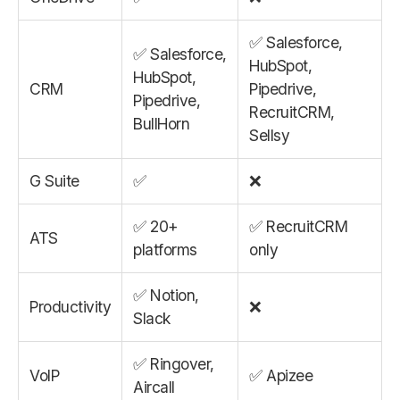
✅ Salesforce,
✅ Salesforce,
HubSpot,
HubSpot,
CRM
Pipedrive,
Pipedrive,
RecruitCRM,
BullHorn
Sellsy
G Suite
✅
❌
✅ 20+
✅ RecruitCRM
ATS
platforms
only
✅ Notion,
Productivity
❌
Slack
✅ Ringover,
VoIP
✅ Apizee
Aircall