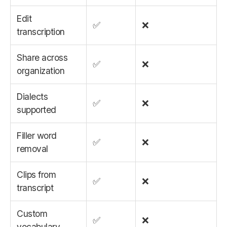
Edit
✅
❌
transcription
Share across
✅
❌
organization
Dialects
✅
❌
supported
Filler word
✅
❌
removal
Clips from
✅
❌
transcript
Custom
✅
❌
vocabulary