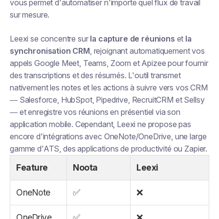
vous permet d'automatiser n'importe quel flux de travail
sur mesure.
Leexi se concentre sur
la capture de réunions
et
la
synchronisation CRM
, rejoignant automatiquement vos
appels Google Meet, Teams, Zoom et Apizee pour fournir
des transcriptions et des résumés. L'outil transmet
nativement les notes et les actions à suivre vers vos CRM
— Salesforce, HubSpot, Pipedrive, RecruitCRM et Sellsy
— et enregistre vos réunions en présentiel via son
application mobile. Cependant, Leexi ne propose pas
encore d'intégrations avec OneNote/OneDrive, une large
gamme d'ATS, des applications de productivité ou Zapier.
Feature
Noota
Leexi
OneNote
✅
❌
OneDrive
✅
❌