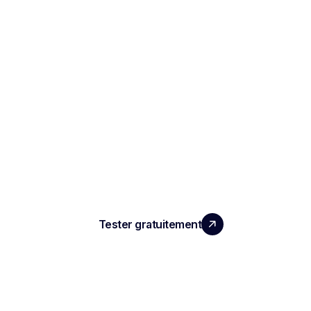
LA PERFORMANCE QUE
VOS ÉQUIPES MERITENT
Tester gratuitement
PRODUIT
Compte rendu d'entretien IA
ATS automatisé
Intelligence conversationnelle