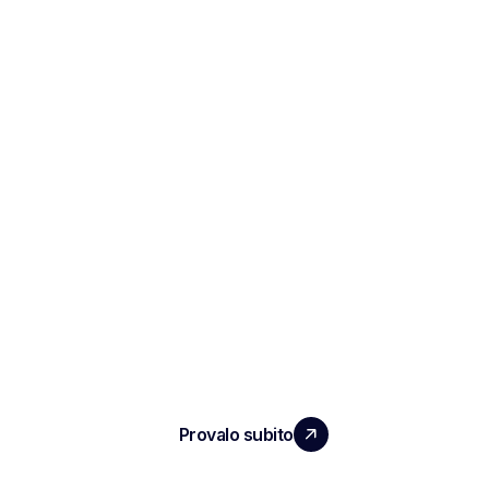
ESPANDI IL TUO TEAM
CON UN IMPATTO REALE
Provalo subito
PRODOTTO
Note e rapporti sulle interviste