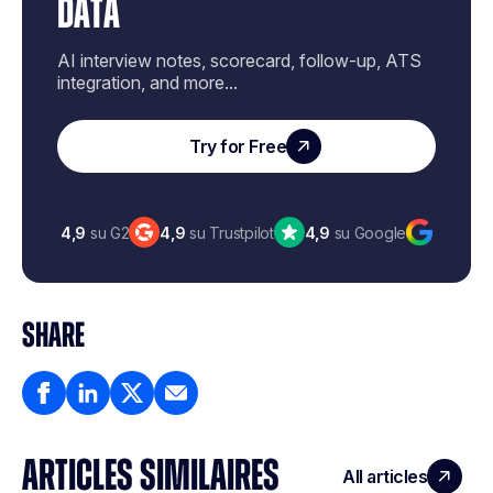
DATA
AI interview notes, scorecard, follow-up, ATS
integration, and more...
Try for Free
4,9
su G2
4,9
su Trustpilot
4,9
su Google
SHARE
ARTICLES SIMILAIRES
All articles