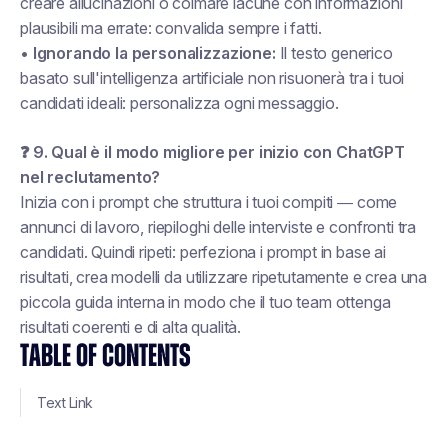
creare allucinazioni o colmare lacune con informazioni
plausibili ma errate: convalida sempre i fatti.
•
Ignorando la personalizzazione:
Il testo generico
basato sull'intelligenza artificiale non risuonerà tra i tuoi
candidati ideali: personalizza ogni messaggio.
❓ 9. Qual è il modo migliore per
inizio
con ChatGPT
nel reclutamento?
Inizia con i prompt che
struttura i tuoi compiti
— come
annunci di lavoro, riepiloghi delle interviste e confronti tra
candidati. Quindi ripeti: perfeziona i prompt in base ai
risultati, crea modelli da utilizzare ripetutamente e crea una
piccola guida interna in modo che il tuo team ottenga
risultati coerenti e di alta qualità.
TABLE OF CONTENTS
Text Link