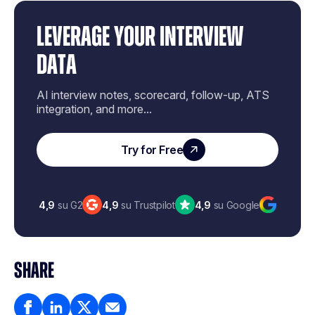
LEVERAGE YOUR INTERVIEW
DATA
AI interview notes, scorecard, follow-up, ATS
integration, and more...
Try for Free
4,9
su G2
4,9
su Trustpilot
4,9
su Google
SHARE