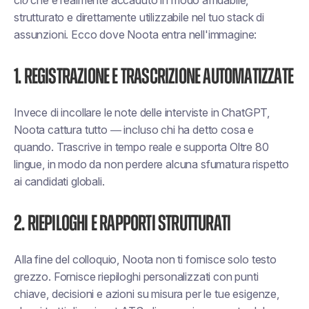
ciò che è realmente accaduto
in modo affidabile,
strutturato e direttamente utilizzabile nel tuo stack di
assunzioni. Ecco dove
Noota
entra nell'immagine:
1. Registrazione e trascrizione automatizzate
Invece di incollare le note delle interviste in ChatGPT,
Noota
cattura tutto
— incluso chi ha detto cosa e
quando. Trascrive in tempo reale e supporta
Oltre 80
lingue
, in modo da non perdere alcuna sfumatura rispetto
ai candidati globali.
2. Riepiloghi e rapporti strutturati
Alla fine del colloquio, Noota non ti fornisce solo testo
grezzo. Fornisce
riepiloghi personalizzati
con punti
chiave, decisioni e azioni su misura per le tue esigenze,