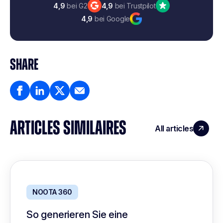
4,9
bei G2
4,9
bei Trustpilot
4,9
bei Google
SHARE
ARTICLES SIMILAIRES
All articles
NOOTA 360
So generieren Sie eine