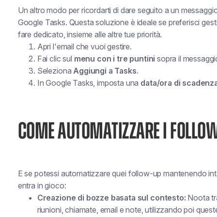
Un altro modo per ricordarti di dare seguito a un messaggio
Google Tasks. Questa soluzione è ideale se preferisci gesti
fare dedicato, insieme alle altre tue priorità.
Apri l'email che vuoi gestire.
Fai clic sul
menu con i tre puntini
sopra il messaggi
Seleziona
Aggiungi a Tasks
.
In Google Tasks, imposta una
data/ora di scadenz
COME AUTOMATIZZARE I FOLLOW
E se potessi automatizzare quei follow-up
mantenendo intat
entra in gioco:
Creazione di bozze basata sul contesto:
Noota tra
riunioni, chiamate, email e note, utilizzando poi ques