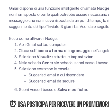
Gmail dispone di una funzione intelligente chiamata
Nudg
non hai risposto o per le quali potrebbe essere necessario
messaggio che non riceve risposta da un po' di tempo, lo
r
suggerimento del tipo “Inviato 3 giorni fa. Vuoi dare seguit
Ecco come attivare i Nudge:
Apri Gmail sul tuo computer.
Clicca sull'
icona a forma di ingranaggio
nell'angolo
Seleziona
Visualizza tutte le impostazioni
.
Nella scheda
Generale
scheda, scorri verso il basso
Seleziona entrambe le caselle:
Suggerisci email a cui rispondere
Suggerisci email da seguire
Scorri verso il basso e
Salva modifiche
.
⏰ Usa Posticipa per ricevere un promemoria