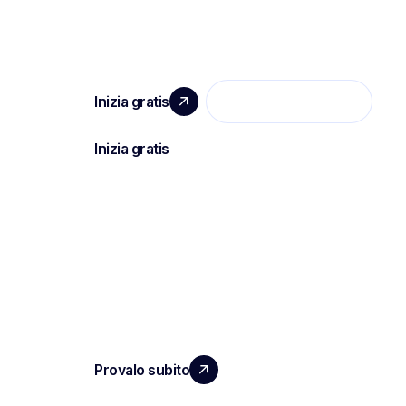
ESPANDI IL TUO TEAM
PRODOTT
Note e rappo
CON UN IMPATTO REALE
ATS automa
Intelligenz
Trascrizion
Verbali e ri