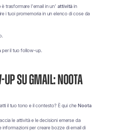
 è trasformare l'email in un'
attività
in
re i tuoi promemoria in un elenco di cose da
o.
a
per il tuo follow-up.
-UP SU GMAIL: NOOTA
ti il tuo tono e il contesto
? È qui che
Noota
ccia le attività e le decisioni emerse da
te informazioni per creare bozze di email di