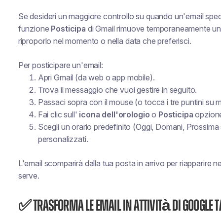
Se desideri un maggiore controllo su quando un'email speci
funzione
Posticipa
di Gmail rimuove temporaneamente un m
riproporlo nel momento o nella data che preferisci.
Per posticipare un'email:
Apri Gmail (da web o app mobile).
Trova il messaggio che vuoi gestire in seguito.
Passaci sopra con il mouse (o tocca i tre puntini su m
Fai clic sull'
icona dell'orologio
o
Posticipa
opzion
Scegli un orario predefinito (Oggi, Domani, Prossima
personalizzati.
L'email scomparirà dalla tua posta in arrivo per riapparire
serve.
✅ Trasforma le email in attività di Google 