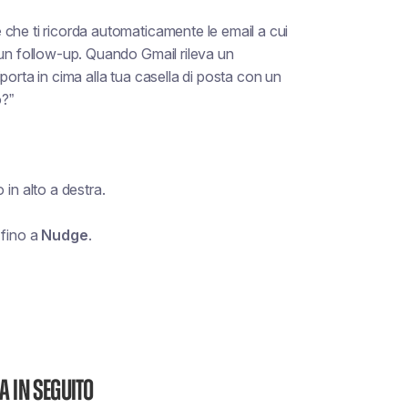
e
che ti ricorda automaticamente le email a cui
 un follow-up. Quando Gmail rileva un
iporta in cima alla tua casella di posta
con un
o?”
 in alto a destra.
 fino a
Nudge
.
 in seguito