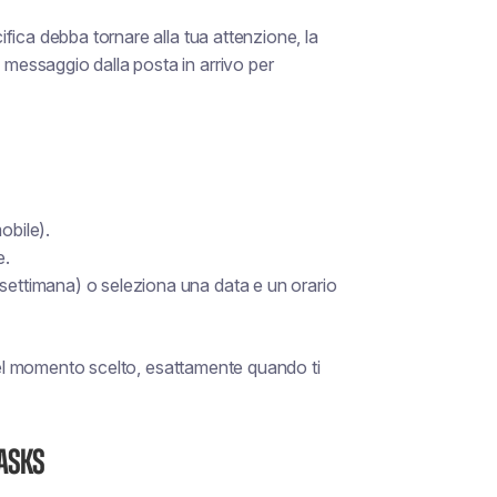
fica debba tornare alla tua attenzione, la
essaggio dalla posta in arrivo per
obile).
e.
 settimana)
o
seleziona una data e un orario
 nel momento scelto, esattamente quando ti
Tasks