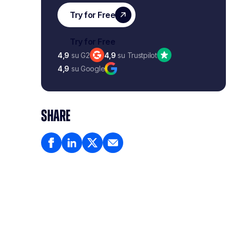
4,9
su G2
4,9
su Trustpilot
4,9
su Google
SHARE