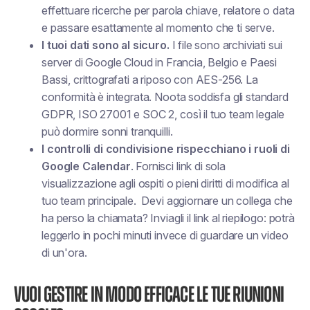
effettuare ricerche per parola chiave, relatore o data
e passare esattamente al momento che ti serve.
I tuoi dati sono al sicuro.
I file sono archiviati sui
server di Google Cloud in Francia, Belgio e Paesi
Bassi, crittografati a riposo con AES-256. La
conformità è integrata. Noota soddisfa gli standard
GDPR, ISO 27001 e SOC 2, così il tuo team legale
può dormire sonni tranquilli.
I controlli di condivisione rispecchiano i ruoli di
Google Calendar
. Fornisci link di sola
visualizzazione agli ospiti o pieni diritti di modifica al
tuo team principale.
Devi aggiornare un collega che
ha perso la chiamata? Inviagli il link al riepilogo: potrà
leggerlo in pochi minuti invece di guardare un video
di un'ora.
Vuoi gestire in modo efficace le tue riunioni