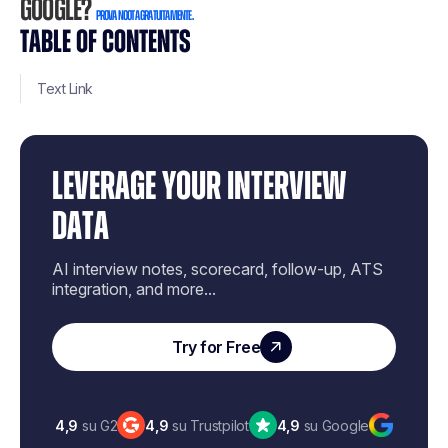
Google?
Prova Noota gratuitamente.
TABLE OF CONTENTS
Text Link
LEVERAGE YOUR INTERVIEW
DATA
AI interview notes, scorecard, follow-up, ATS
integration, and more...
Try for Free
4,9
su G2
4,9
su Trustpilot
4,9
su Google