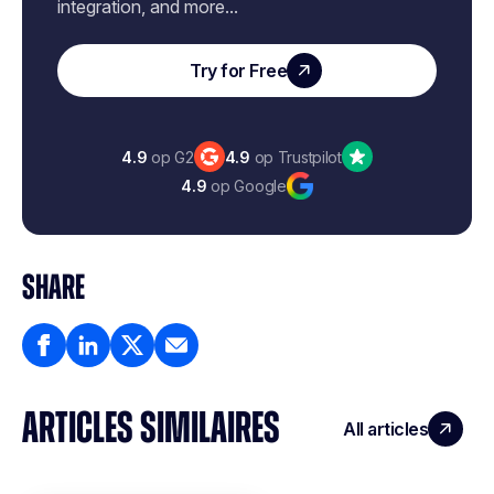
integration, and more...
Try for Free
4.9
op G2
4.9
op Trustpilot
4.9
op Google
SHARE
ARTICLES SIMILAIRES
All articles