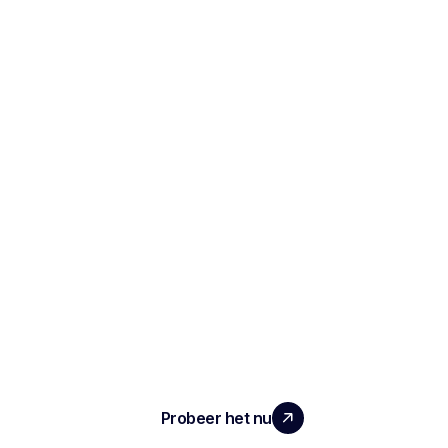
SCHAAL UW TEAM MET ECHTE
IMPACT
Probeer het nu