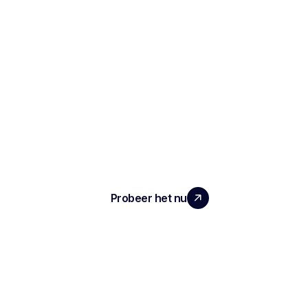
SCHAAL UW TEAM MET ECHTE
IMPACT
Probeer het nu
ARTIKEL
Notities en verslagen van het interview
Geautomatiseerde ATS
Conversationele intelligentie
Transcriptie en opname van vergaderingen