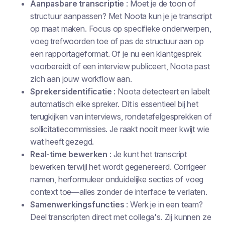
Aanpasbare transcriptie
: Moet je de toon of
structuur aanpassen? Met Noota kun je je transcript
op maat maken. Focus op specifieke onderwerpen,
voeg trefwoorden toe of pas de structuur aan op
een rapportageformat. Of je nu een klantgesprek
voorbereidt of een interview publiceert, Noota past
zich aan jouw workflow aan.
Sprekersidentificatie
: Noota detecteert en labelt
automatisch elke spreker. Dit is essentieel bij het
terugkijken van interviews, rondetafelgesprekken of
sollicitatiecommissies. Je raakt nooit meer kwijt wie
wat heeft gezegd.
Real-time bewerken
: Je kunt het transcript
bewerken terwijl het wordt gegenereerd. Corrigeer
namen, herformuleer onduidelijke secties of voeg
context toe—alles zonder de interface te verlaten.
Samenwerkingsfuncties
: Werk je in een team?
Deel transcripten direct met collega's. Zij kunnen ze