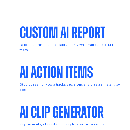
Custom AI Report
Tailored summaries that capture only what matters. No fluff, just
facts!
AI Action Items
Stop guessing. Noota tracks decisions and creates instant to-
dos.
AI Clip Generator
Key moments, clipped and ready to share in seconds.