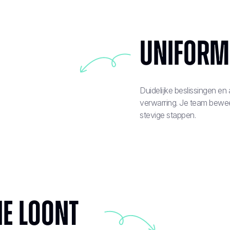
Uniforme
Duidelijke beslissingen e
verwarring. Je team beweeg
stevige stappen.
ie loont