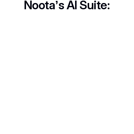
Noota’s AI Suite:
Call Recording
Never lose key details. Record, review, and revisit anytime.
In-Person Record
No computer? No problem. Capture live discussions anywhere.
Mail Generator
Follow up in a flash, Noota drafts smart emails based on your
calls.