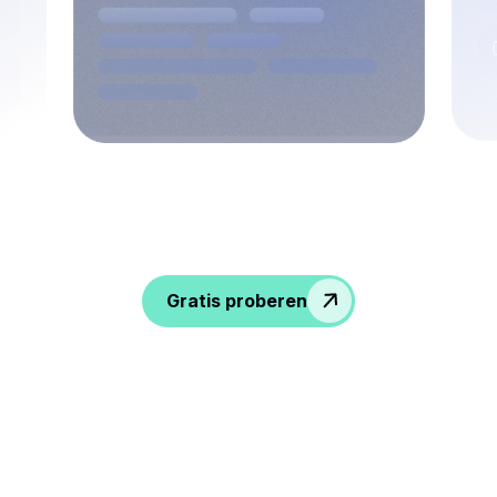
Geef gesprekken meer pit, verkrijg
inzichten en geef je HR-team meer
mogelijkheden!
Gratis proberen