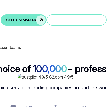
Gratis proberen
Doe mee aan een demo
hoice of
100,000
+ profess
oin users form leading companies around the wor