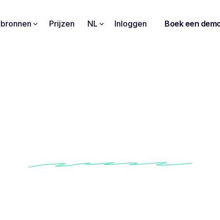
pbronnen
Prijzen
NL
Inloggen
Boek een dem
menwerking: werk en 
één
Deel inzichten in realtime
Samen doelen bereiken
Verhoog de productiviteit van het team