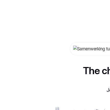
The c
J