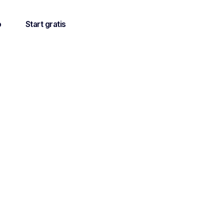
o
Start gratis
win als