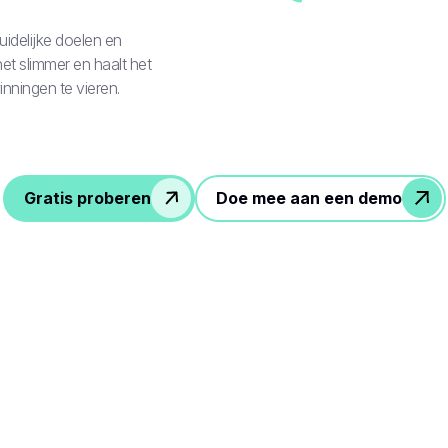
uidelijke doelen en
 het slimmer en haalt het
nningen te vieren.
Gratis proberen
Doe mee aan een demo
eenvoudige stappen om