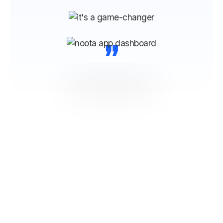
“
NOOTA Maak verbinding met al
je tools
Van ATS, CRM tot productiviteits- en
communicatietools, noota zet al je gesprekken om in