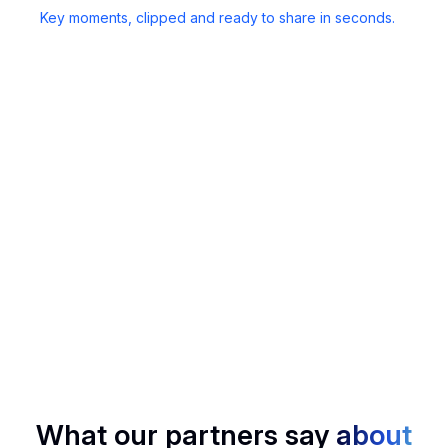
Key moments, clipped and ready to share in seconds.
Mail Generator
Follow up in a flash, Noota drafts smart emails based on
your calls.
SCORECARD
Rank candidates, deals, or insights with structured
scoring, no bias, just data.
What our partners say
about