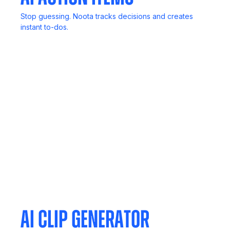
Stop guessing. Noota tracks decisions and creates
instant to-dos.
In-Person Record
No computer? No problem. Capture live discussions
anywhere.
Meeting Agent
Invite Noota to any meeting. It listens, transcribes, and
delivers reports.
AI Clip Generator