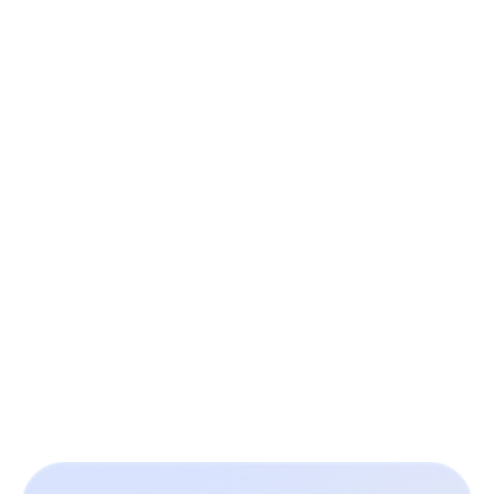
3 eenvoudige stappen om je
wervingsworkflow te
verbeteren