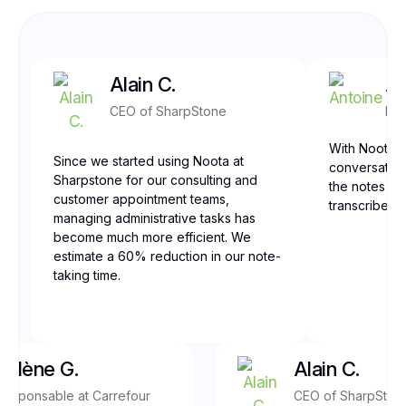
Alain C.
An
CEO of SharpStone
Fro
With Noota, 
Since we started using Noota at
conversation
Sharpstone for our consulting and
the notes are
customer appointment teams,
transcribed,
managing administrative tasks has
become much more efficient. We
estimate a 60% reduction in our note-
taking time.
Yolène G.
Alain C.
Responsable at Carrefour
CEO of SharpSton