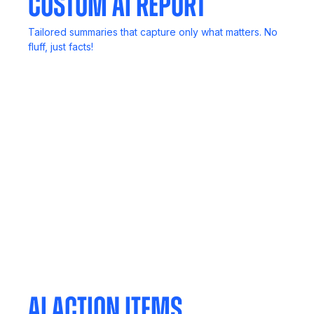
Custom AI Report
Tailored summaries that capture only what matters. No
fluff, just facts!
Call Recording
Never lose key details. Record, review, and revisit
anytime.
Mobile App
Your meetings, notes, and insights, always in your
pocket.
AI Action Items