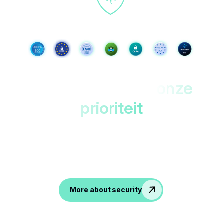
Jouw gegevens,
onze
prioriteit
Beveiligd in datacenters in de EU met dubbele
versleuteling. Alleen toegankelijk voor
jou!
Accesible only to you!
More about security