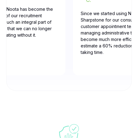
our, Noota has become the
Since we started using Noot
ne of our recruitment
Sharpstone for our consulti
t’s such an integral part of
customer appointment team
low that we can no longer
managing administrative tas
erating without it.
become much more efficien
estimate a 60% reduction in
taking time.