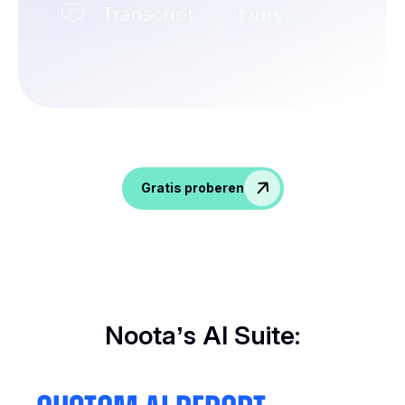
Geef gesprekken meer pit, verkrijg inzichten
en geef je HR-team meer mogelijkheden!
Gratis proberen
Noota’s AI Suite: