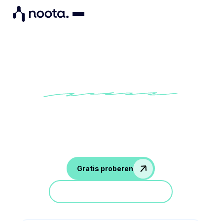
Zet gesprekken om in acties
Leiden je vergaderingen nergens toe? Noota genereert
transcripties, vervolgstappen en documenten van al uw
vergaderingen
Gratis proberen
Doe mee aan een demo