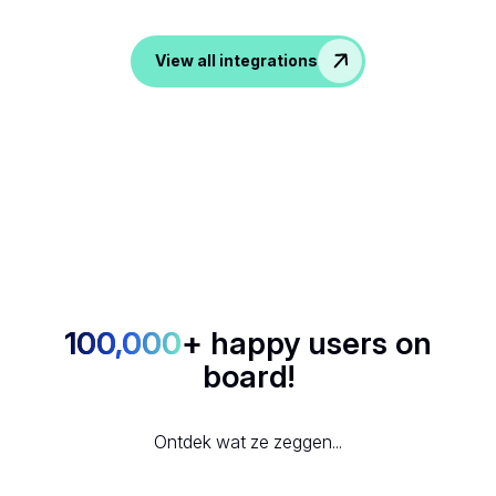
data in je favoriete apps.
View all integrations
100,000
+ happy users on
board!
Ontdek wat ze zeggen...