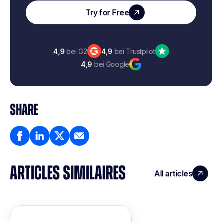
Try for Free
4,9
bei G2
4,9
bei Trustpilot
4,9
bei Google
SHARE
ARTICLES SIMILAIRES
All articles