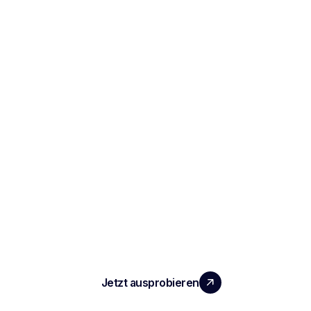
SKALIEREN SIE IHR TEAM MIT
MESSBAREM MEHRWERT
Jetzt ausprobieren
PRODUKT