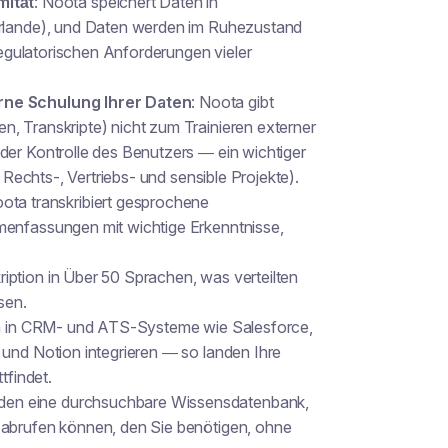
ität
: Noota speichert Daten in
erlande), und Daten werden im Ruhezustand
 regulatorischen Anforderungen vieler
erne Schulung Ihrer Daten
: Noota gibt
, Transkripte) nicht zum Trainieren externer
der Kontrolle des Benutzers — ein wichtiger
, Rechts-, Vertriebs- und sensible Projekte).
ota transkribiert gesprochene
mmenfassungen mit
wichtige Erkenntnisse,
ription in
Über 50 Sprachen
, was verteilten
sen.
ch in CRM- und ATS-Systeme wie Salesforce,
 und Notion integrieren — so landen Ihre
tfindet.
rden
eine durchsuchbare Wissensdatenbank
,
 abrufen können, den Sie benötigen, ohne