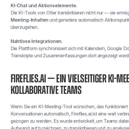
KI-Chat und Aktionselemente.
Die KI-Tools von Otter transkribieren nicht nur — sie ermö
Meeting-Inhalten
und generiere automatisch Aktionspunk
überzugehen.
Nahtlose Integrationen.
Die Plattform synchronisiert sich mit Kalendern, Google 
Transkripte und Zusammenfassungen dort angezeigt werden,
FIREFLIES.AI — EIN VIELSEITIGER KI-M
KOLLABORATIVE TEAMS
Wenn Sie ein KI-Meeting-Tool wünschen, das
funktioniert
Konversationen automatisch
, Fireflies.ai ist eine weit verb
gezogen zu werden. Es wurde entwickelt, um Teams dabei
Aufwand aufzuzeichnen, zu transkribieren und zu analysie