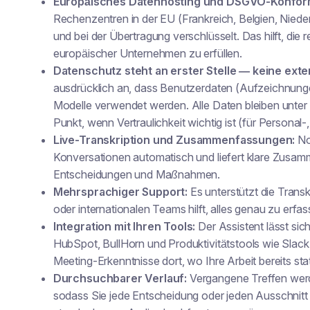
Europäisches Datenhosting und DSGVO-Konform
Rechenzentren in der EU (Frankreich, Belgien, Nied
und bei der Übertragung verschlüsselt. Das hilft, die
europäischer Unternehmen zu erfüllen.
Datenschutz steht an erster Stelle — keine ext
ausdrücklich an, dass Benutzerdaten (Aufzeichnungen
Modelle verwendet werden. Alle Daten bleiben unter 
Punkt, wenn Vertraulichkeit wichtig ist (für Personal-
Live-Transkription und Zusammenfassungen:
No
Konversationen automatisch und liefert klare Zusa
Entscheidungen und Maßnahmen
.
Mehrsprachiger Support:
Es unterstützt die Transk
oder internationalen Teams hilft, alles genau zu erfas
Integration mit Ihren Tools:
Der Assistent lässt si
HubSpot, BullHorn und Produktivitätstools wie Slack
Meeting-Erkenntnisse dort, wo Ihre Arbeit bereits stat
Durchsuchbarer Verlauf:
Vergangene Treffen we
sodass Sie jede Entscheidung oder jeden Ausschnitt