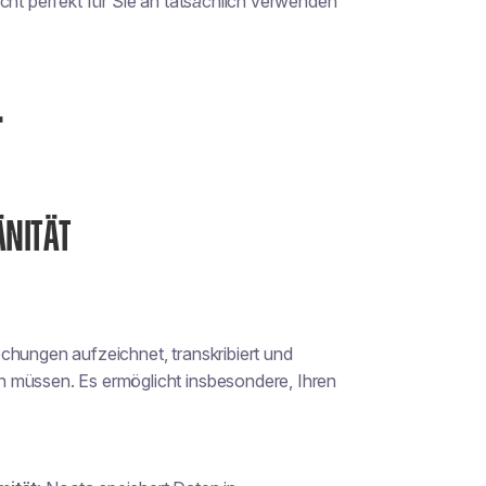
cht perfekt für Sie an
tatsächlich verwenden
T
NITÄT
chungen aufzeichnet, transkribiert und
en müssen
. Es ermöglicht insbesondere, Ihren