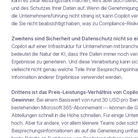
kann es zwar leistungsstark machen, wirft aber auch bere
und des Schutzes Ihrer Daten auf. Wenn die Genehmigungen
die Unternehmensführung nicht streng ist, kann Copilot ve
die Sie nicht beabsichtigt haben, was zu Compliance-Risike
Zweitens sind Sicherheit und Datenschutz nicht so ei
Copilot auf einer Infrastruktur für Unternehmen mit bra
bedeutet die Natur der KI, dass Ihre Daten immer noch vera
Ergebnisse zu generieren. Und diese Verarbeitung kann sic
vielleicht nicht
genau
welche Teile Ihrer Besprechungsinhal
Information anderer Ergebnisse verwendet werden.
Drittens ist das Preis-Leistungs-Verhältnis von Copilo
Gewinner.
Bei einem Basiswert von rund 30 USD pro Ben
bestehenden Microsoft 365-Abonnement — können die G
Abteilungen schnell in die Höhe schnellen. Für einige Unter
hoch. Aber für andere, vor allem kleinere Teams oder solc
Besprechungsinformationen als auf die Generierung umfasse