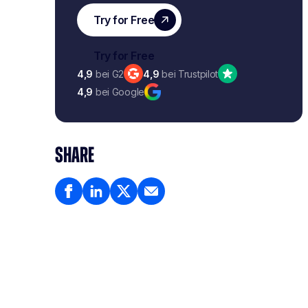
4,9
bei G2
4,9
bei Trustpilot
4,9
bei Google
SHARE