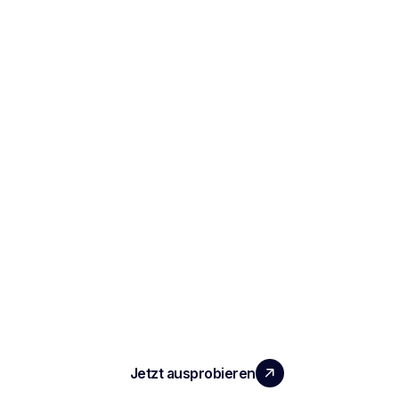
SKALIEREN SIE IHR TEAM MIT
MESSBAREM MEHRWERT
Jetzt ausprobieren