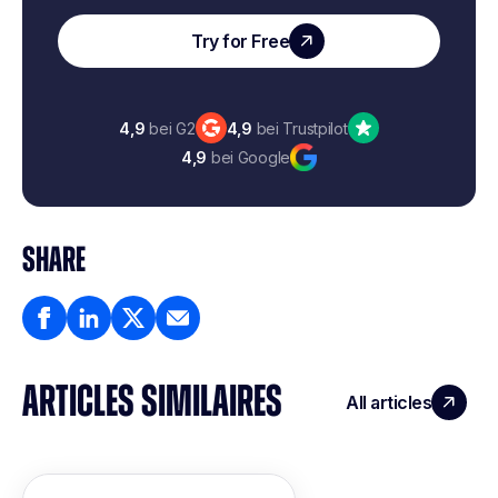
Try for Free
4,9
bei G2
4,9
bei Trustpilot
4,9
bei Google
SHARE
ARTICLES SIMILAIRES
All articles