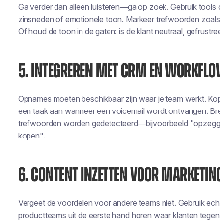
Ga verder dan alleen luisteren—ga op zoek. Gebruik tools
zinsneden of emotionele toon. Markeer trefwoorden zoals 
Of houd de toon in de gaten: is de klant neutraal, gefrustr
5. INTEGREREN MET CRM EN WORKFL
Opnames moeten beschikbaar zijn waar je team werkt. Ko
een taak aan wanneer een voicemail wordt ontvangen. B
trefwoorden worden gedetecteerd—bijvoorbeeld "opzeggen
kopen".
6. CONTENT INZETTEN VOOR MARKETIN
Vergeet de voordelen voor andere teams niet. Gebruik echte
productteams uit de eerste hand horen waar klanten tege