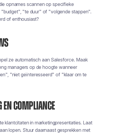
 die opnames scannen op specifieke
"budget", "te duur" of "volgende stappen".
eerd of enthousiast?
OWS
ppel ze automatisch aan Salesforce. Maak
reng managers op de hoogte wanneer
", "niet geïnteresseerd" of "klaar om te
G EN COMPLIANCE
 klantcitaten in marketingpresentaties. Laat
naan lopen. Stuur daarnaast gesprekken met