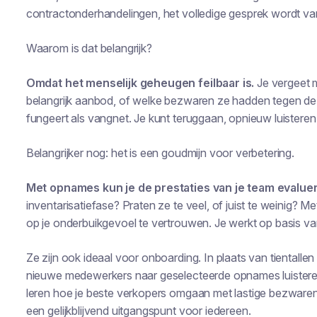
contractonderhandelingen, het volledige gesprek wordt van
Waarom is dat belangrijk?
Omdat het menselijk geheugen feilbaar is.
Je vergeet 
belangrijk aanbod, of welke bezwaren ze hadden tegen de
fungeert als vangnet. Je kunt teruggaan, opnieuw luisteren
Belangrijker nog: het is een goudmijn voor verbetering.
Met opnames kun je de prestaties van je team evalue
inventarisatiefase? Praten ze te veel, of juist te weinig? Me
op je onderbuikgevoel te vertrouwen. Je werkt op basis van
Ze zijn ook ideaal voor onboarding. In plaats van tientalle
nieuwe medewerkers naar geselecteerde opnames luisteren
leren hoe je beste verkopers omgaan met lastige bezwaren.
een gelijkblijvend uitgangspunt voor iedereen.