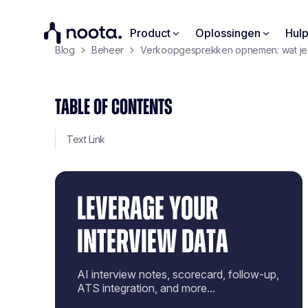
Product
Oplossingen
Hul
Blog
Beheer
Verkoopgesprekken opnemen: wat je
TABLE OF CONTENTS
Text Link
LEVERAGE YOUR
INTERVIEW DATA
AI interview notes, scorecard, follow-up,
ATS integration, and more...