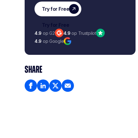
4.9
op G2
4.9
op Trustpilot
4.9
op Google
SHARE