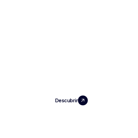
HAGA CRECER SU EQUIPO CON UN
IMPACTO REAL
Descubrir
PRODUCTOS
Notas e informes de entrevistas
ATS automatizado
Inteligencia conversacional