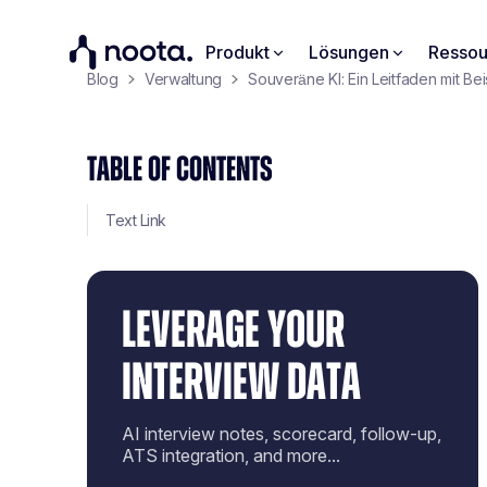
Produkt
Lösungen
Ressou
Blog
Verwaltung
Souveräne KI: Ein Leitfaden mit Be
TABLE OF CONTENTS
Text Link
LEVERAGE YOUR
INTERVIEW DATA
AI interview notes, scorecard, follow-up,
ATS integration, and more...