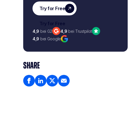
4,9
bei G2
4,9
bei Trustpilot
4,9
bei Google
SHARE