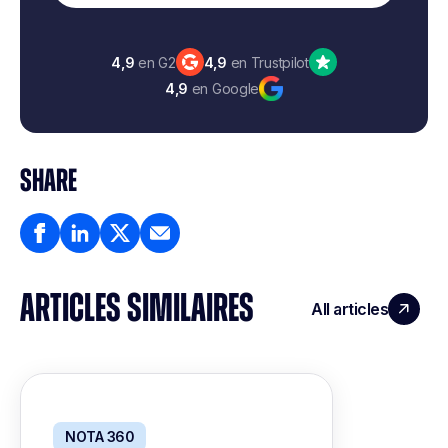
4,9
en G2
4,9
en Trustpilot
4,9
en Google
SHARE
ARTICLES SIMILAIRES
All articles
NOTA 360