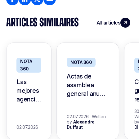
ARTICLES SIMILAIRES
All articles
NOTA
NOTA 360
360
Actas de
Las
C
asamblea
mejores
g
general anual
agencias
r
para
de IA
e
organizaciones
30
02.07.2026
·
Written
Wr
sin fines de
by
Alexandre
b
02.07.2026
Duffaut
D
lucro: guía y
plantilla