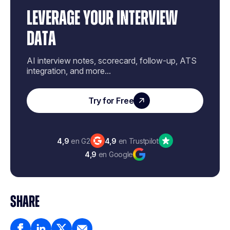
LEVERAGE YOUR INTERVIEW
DATA
AI interview notes, scorecard, follow-up, ATS
integration, and more...
Try for Free
4,9
en G2
4,9
en Trustpilot
4,9
en Google
SHARE