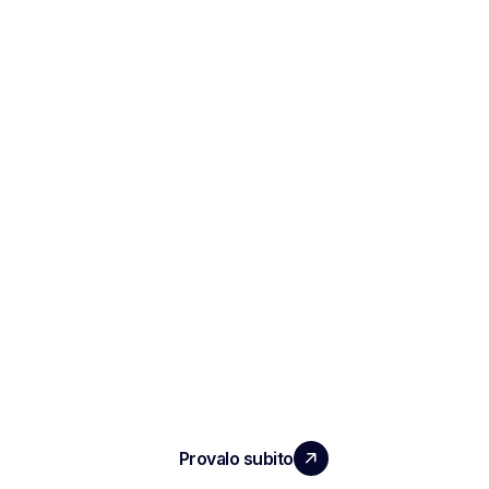
ESPANDI IL TUO TEAM
CON UN IMPATTO REALE
Provalo subito