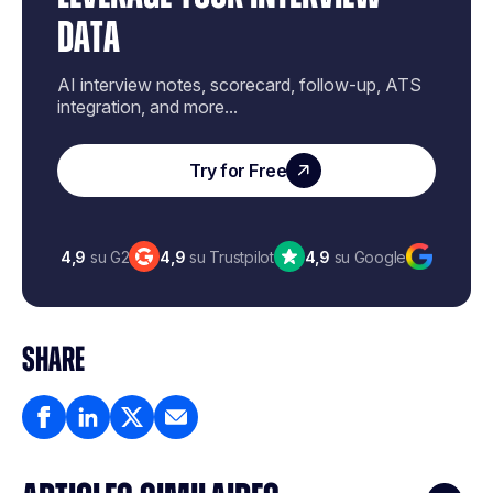
DATA
AI interview notes, scorecard, follow-up, ATS
integration, and more...
Try for Free
4,9
su G2
4,9
su Trustpilot
4,9
su Google
SHARE