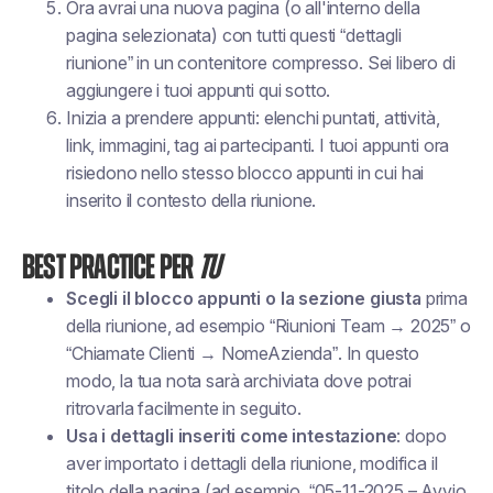
Ora avrai una nuova pagina (o all'interno della
pagina selezionata) con tutti questi “dettagli
riunione” in un contenitore compresso. Sei libero di
aggiungere i tuoi appunti qui sotto.
Inizia a prendere appunti: elenchi puntati, attività,
link, immagini, tag ai partecipanti. I tuoi appunti ora
risiedono nello stesso blocco appunti in cui hai
inserito il contesto della riunione.
Best practice per
Tu
Scegli il blocco appunti o la sezione giusta
prima
della riunione, ad esempio “Riunioni Team → 2025” o
“Chiamate Clienti → NomeAzienda”. In questo
modo, la tua nota sarà archiviata dove potrai
ritrovarla facilmente in seguito.
Usa i dettagli inseriti come intestazione
: dopo
aver importato i dettagli della riunione, modifica il
titolo della pagina (ad esempio, “05-11-2025 – Avvio