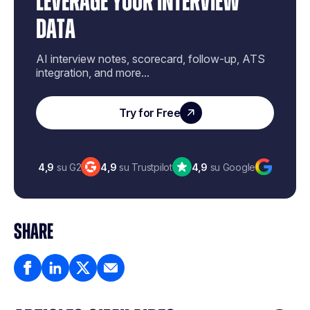
LEVERAGE YOUR INTERVIEW
DATA
AI interview notes, scorecard, follow-up, ATS
integration, and more...
Try for Free
4,9
su G2
4,9
su Trustpilot
4,9
su Google
SHARE