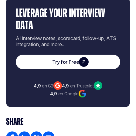
LEVERAGE YOUR INTERVIEW
DATA
AI interview notes, scorecard, follow-up, ATS
integration, and more...
Try for Free
4,9
en G2
4,9
en Trustpilot
4,9
en Google
SHARE