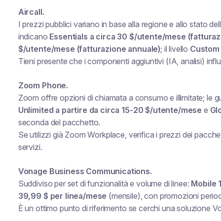
Aircall.
I prezzi pubblici variano in base alla regione e allo stato del
indicano
Essentials a circa 30 $/utente/mese (fattura
$/utente/mese (fatturazione annuale)
; il livello
Custom
Tieni presente che i componenti aggiuntivi (IA, analisi) influ
Zoom Phone.
Zoom offre opzioni di chiamata a consumo e illimitate; le g
Unlimited a partire da circa 15-20 $/utente/mese
e
Gl
seconda del pacchetto.
Se utilizzi già Zoom Workplace, verifica i prezzi dei pacchett
servizi.
Vonage Business Communications.
Suddiviso per set di funzionalità e volume di linee:
Mobile 
39,99 $ per linea/mese
(mensile), con promozioni periodi
È un ottimo punto di riferimento se cerchi una soluzione Vo