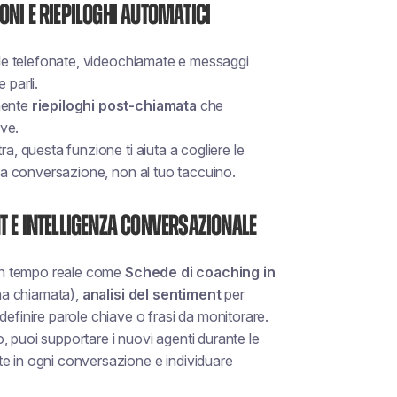
oni e riepiloghi automatici
eale telefonate, videochiamate e messaggi
 parli.
mente
riepiloghi post-chiamata
che
ave.
a, questa funzione ti aiuta a cogliere le
lla conversazione, non al tuo taccuino.
t e intelligenza conversazionale
i in tempo reale come
Schede di coaching in
na chiamata),
analisi del sentiment
per
efinire parole chiave o frasi da monitorare.
 puoi supportare i nuovi agenti durante le
te in ogni conversazione e individuare