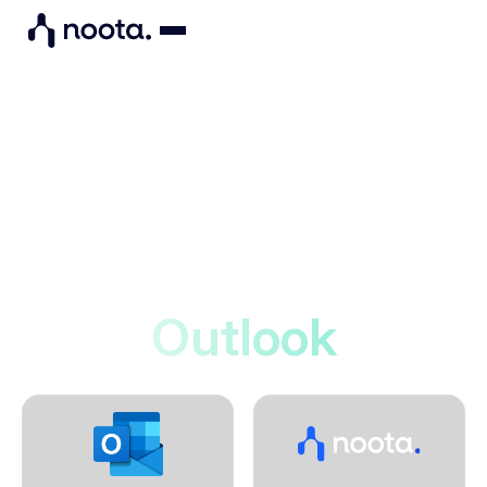
Integrations
Noota maakt verbinding
met
Outlook