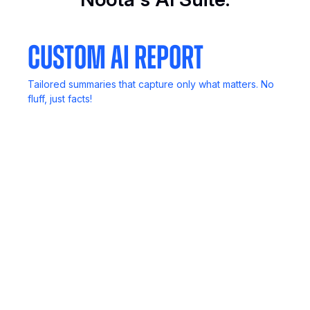
Custom AI Report
Tailored summaries that capture only what matters. No
fluff, just facts!
Call Recording
Never lose key details. Record, review, and revisit
anytime.
Mobile App
Your meetings, notes, and insights, always in your
pocket.