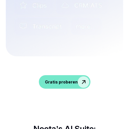
Geef gesprekken meer pit, verkrijg inzichten
en geef je HR-team meer mogelijkheden!
Gratis proberen
Noota’s AI Suite: