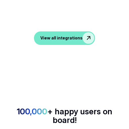
je tools
Van ATS, CRM tot productiviteits- en
communicatietools, noota zet al je gesprekken om in
data in je favoriete apps.
View all integrations
100,000
+ happy users on
board!