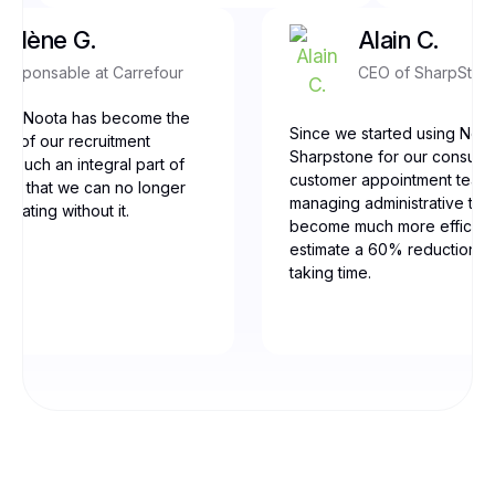
Yolène G.
Alain C.
Responsable at Carrefour
CEO of SharpSton
our, Noota has become the
Since we started using Noot
ne of our recruitment
Sharpstone for our consulti
t’s such an integral part of
customer appointment team
low that we can no longer
managing administrative tas
erating without it.
become much more efficien
estimate a 60% reduction in
taking time.