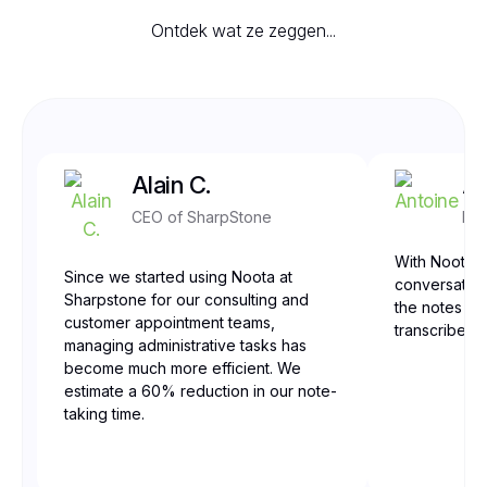
Ontdek wat ze zeggen...
Alain C.
An
CEO of SharpStone
Fro
With Noota, 
Since we started using Noota at
conversation
Sharpstone for our consulting and
the notes are
customer appointment teams,
transcribed,
managing administrative tasks has
become much more efficient. We
estimate a 60% reduction in our note-
taking time.