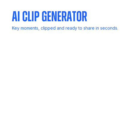
AI Clip Generator
Key moments, clipped and ready to share in seconds.
Mail Generator
Follow up in a flash, Noota drafts smart emails based on
your calls.
SCORECARD
Rank candidates, deals, or insights with structured
scoring, no bias, just data.