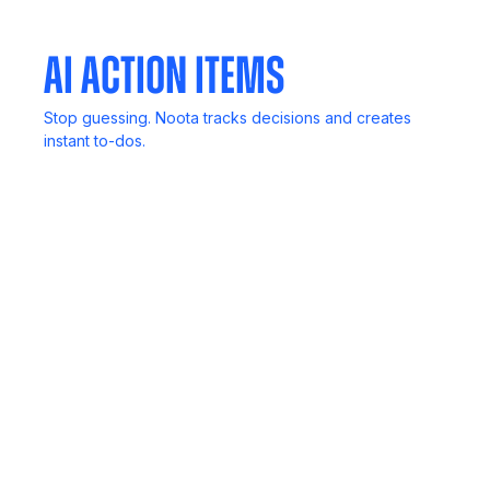
AI Action Items
Stop guessing. Noota tracks decisions and creates
instant to-dos.
In-Person Record
No computer? No problem. Capture live discussions
anywhere.
Meeting Agent
Invite Noota to any meeting. It listens, transcribes, and
delivers reports.