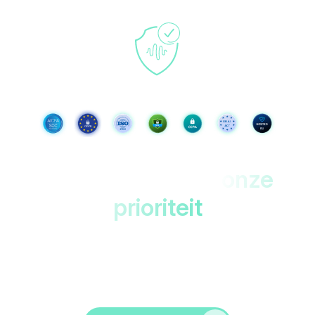
Jouw gegevens,
onze
prioriteit
Beveiligd in datacenters in de EU met dubbele
versleuteling. Alleen toegankelijk voor
jou!
Accesible only to you!