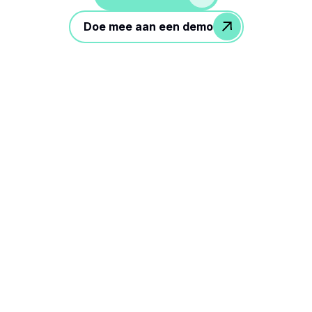
Doe mee aan een demo
3 eenvoudige stappen om je
wervingsworkflow te
verbeteren