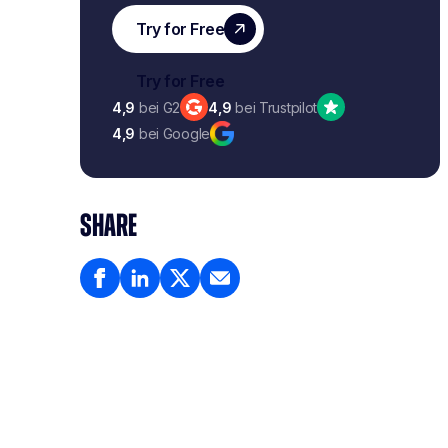
4,9
bei G2
4,9
bei Trustpilot
4,9
bei Google
SHARE