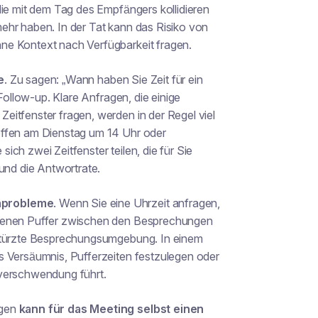
die mit dem Tag des Empfängers kollidieren
ehr haben. In der Tat kann das Risiko von
ne Kontext nach Verfügbarkeit fragen.
e
. Zu sagen: „Wann haben Sie Zeit für ein
 Follow-up. Klare Anfragen, die einige
itfenster fragen, werden in der Regel viel
effen am Dienstag um 14 Uhr oder
ch zwei Zeitfenster teilen, die für Sie
und die Antwortrate.
nprobleme
. Wenn Sie eine Uhrzeit anfragen,
igenen Puffer zwischen den Besprechungen
rstürzte Besprechungsumgebung. In einem
s Versäumnis, Pufferzeiten festzulegen oder
tverschwendung führt.
agen
kann für das Meeting selbst einen