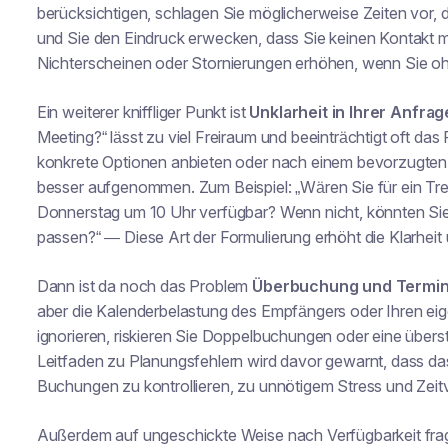
berücksichtigen, schlagen Sie möglicherweise Zeiten vor, 
und Sie den Eindruck erwecken, dass Sie keinen Kontakt m
Nichterscheinen oder Stornierungen erhöhen, wenn Sie oh
Ein weiterer kniffliger Punkt ist
Unklarheit in Ihrer Anfrag
Meeting?“ lässt zu viel Freiraum und beeinträchtigt oft das
konkrete Optionen anbieten oder nach einem bevorzugten Ze
besser aufgenommen. Zum Beispiel: „Wären Sie für ein Tr
Donnerstag um 10 Uhr verfügbar? Wenn nicht, könnten Sie si
passen?“ — Diese Art der Formulierung erhöht die Klarheit 
Dann ist da noch das Problem
Überbuchung und Termi
aber die Kalenderbelastung des Empfängers oder Ihren e
ignorieren, riskieren Sie Doppelbuchungen oder eine übe
Leitfaden zu Planungsfehlern wird davor gewarnt, dass da
Buchungen zu kontrollieren, zu unnötigem Stress und Zei
Außerdem auf ungeschickte Weise nach Verfügbarkeit fr