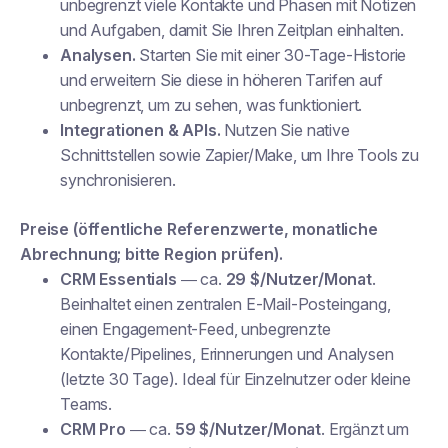
unbegrenzt viele Kontakte und Phasen mit Notizen
und Aufgaben, damit Sie Ihren Zeitplan einhalten.
Analysen.
Starten Sie mit einer 30-Tage-Historie
und erweitern Sie diese in höheren Tarifen auf
unbegrenzt, um zu sehen, was funktioniert.
Integrationen & APIs.
Nutzen Sie native
Schnittstellen sowie Zapier/Make, um Ihre Tools zu
synchronisieren.
Preise (öffentliche Referenzwerte, monatliche
Abrechnung; bitte Region prüfen).
CRM Essentials
— ca.
29 $/Nutzer/Monat
.
Beinhaltet einen zentralen E-Mail-Posteingang,
einen Engagement-Feed, unbegrenzte
Kontakte/Pipelines, Erinnerungen und Analysen
(letzte 30 Tage). Ideal für Einzelnutzer oder kleine
Teams.
CRM Pro
— ca.
59 $/Nutzer/Monat
. Ergänzt um