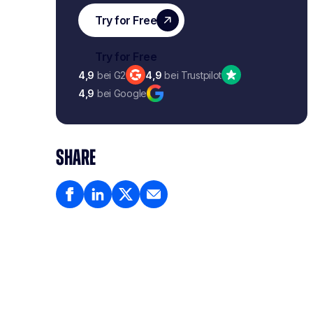
4,9
bei G2
4,9
bei Trustpilot
4,9
bei Google
SHARE