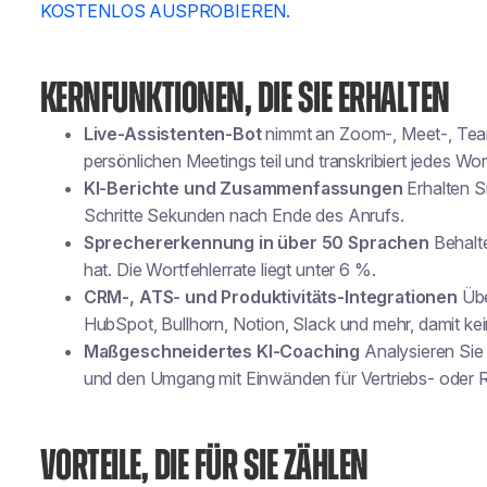
KOSTENLOS AUSPROBIEREN.
KERNFUNKTIONEN, DIE SIE ERHALTEN
Live-Assistenten-Bot
nimmt an Zoom-, Meet-, Tea
persönlichen Meetings teil und transkribiert jedes Wort
KI-Berichte und Zusammenfassungen
Erhalten S
Schritte Sekunden nach Ende des Anrufs.
Sprechererkennung in über 50 Sprachen
Behalte
hat. Die Wortfehlerrate liegt unter 6 %.
CRM-, ATS- und Produktivitäts-Integrationen
Übe
HubSpot, Bullhorn, Notion, Slack und mehr, damit ke
Maßgeschneidertes KI-Coaching
Analysieren Sie 
und den Umgang mit Einwänden für Vertriebs- oder 
VORTEILE, DIE FÜR SIE ZÄHLEN