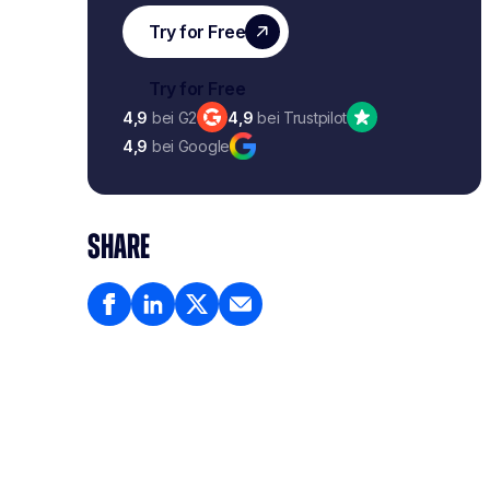
4,9
bei G2
4,9
bei Trustpilot
4,9
bei Google
SHARE