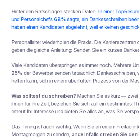
Hinter den Ratschlägen stecken Daten.
In einer TopResum
und Personalchefs
68%
sagte, ein Dankesschreiben beein
haben einen Kandidaten abgelehnt, weil er keinen geschick
Personalleiter wiederholen die Praxis. Die Karrierezentre
geben die gleiche Anleitung: Senden Sie ein kurzes Dank
Viele Kandidaten überspringen es immer noch. Mehrere U
25%
der Bewerber senden tatsächlich Dankesschreiben, w
helfen kann, sich in einem überfüllten Prozess von der M
Was solltest du schreiben?
Machen Sie es kurz — zwei b
ihnen für ihre Zeit, beziehen Sie sich auf ein bestimmte
erneut Ihr Interesse und bieten Sie alles an, was Sie vers
Das Timing ist auch wichtig. Wenn Sie an einem Freitag int
Montagmorgen zu senden;
andernfalls streben Sie de