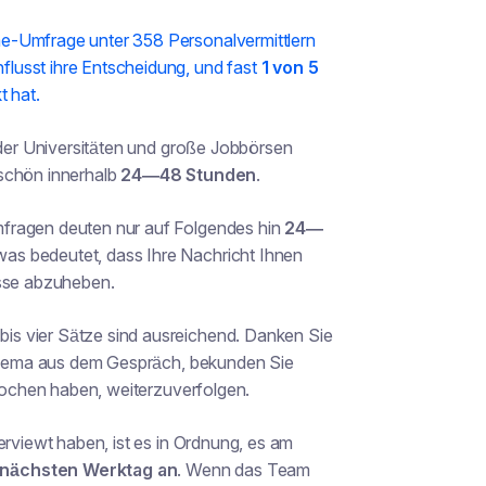
e-Umfrage unter 358 Personalvermittlern
flusst ihre Entscheidung, und fast
1 von 5
t hat.
n der Universitäten und große Jobbörsen
eschön innerhalb
24—48 Stunden
.
mfragen deuten nur auf Folgendes hin
24—
as bedeutet, dass Ihre Nachricht Ihnen
asse abzuheben.
is vier Sätze sind ausreichend. Danken Sie
s Thema aus dem Gespräch, bekunden Sie
prochen haben, weiterzuverfolgen.
erviewt haben, ist es in Ordnung, es am
n nächsten Werktag an
. Wenn das Team