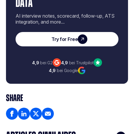
DATA
AI interview notes, scorecard, follow-up, ATS
integration, and more...
Try for Free
4,9
bei G2
4,9
bei Trustpilot
4,9
bei Google
SHARE