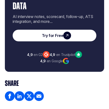
DATA
AI interview notes, scorecard, follow-up, ATS
integration, and more...
Try for Free
4,9
en G2
4,9
en Trustpilot
4,9
en Google
SHARE