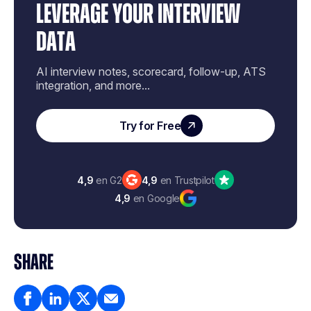
LEVERAGE YOUR INTERVIEW
DATA
AI interview notes, scorecard, follow-up, ATS
integration, and more...
Try for Free
4,9
en G2
4,9
en Trustpilot
4,9
en Google
SHARE