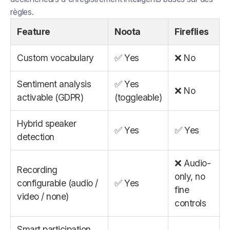
règles.
Feature
Noota
Fireflies
Custom vocabulary
✅ Yes
❌ No
Sentiment analysis
✅ Yes
❌ No
activable (GDPR)
(toggleable)
Hybrid speaker
✅ Yes
✅ Yes
detection
❌ Audio-
Recording
only, no
configurable (audio /
✅ Yes
fine
video / none)
controls
Smart participation