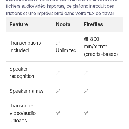
fichiers audio/vidéo importés, ce plafond introduit des
frictions et une imprévisibilité dans votre flux de travail.
Feature
Noota
Fireflies
🟠 800
Transcriptions
✅
min/month
included
Unlimited
(credits-based)
Speaker
✅
✅
recognition
Speaker names
✅
✅
Transcribe
video/audio
✅
✅
uploads