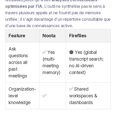
optimisées par l'IA
. L'outil ne synthétise pas le sens à
travers plusieurs appels et ne fournit pas de mémoire
unifiée ; il s'agit davantage d'un répertoire consultable que
d'une base de connaissances active.
Feature
Noota
Fireflies
Ask
✅ Yes
🟠 Yes (global
questions
(multi-
transcript search;
across all
meeting
no AI-driven
past
memory)
context)
meetings
Organization-
✅ Shared
level
✅
workspaces &
knowledge
dashboards