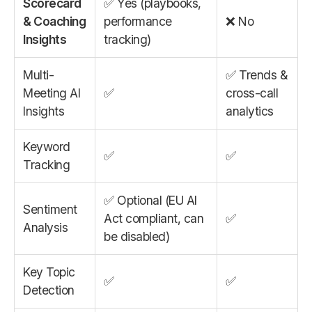
Scorecard
✅ Yes (playbooks,
& Coaching
performance
❌ No
Insights
tracking)
Multi-
✅ Trends &
Meeting AI
✅
cross-call
Insights
analytics
Keyword
✅
✅
Tracking
✅ Optional (EU AI
Sentiment
Act compliant, can
✅
Analysis
be disabled)
Key Topic
✅
✅
Detection