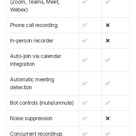
(Zoom, Teams, Meet,
✅
✅
Webex)
Phone call recording
✅
❌
In-person recorder
✅
❌
Auto-join via calendar
✅
✅
integration
Automatic meeting
✅
✅
detection
Bot controls (mute/unmute)
✅
✅
Noise suppression
✅
❌
Concurrent recordings
✅
✅