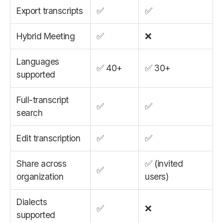
Export transcripts
✅
✅
Hybrid Meeting
✅
❌
Languages
✅ 40+
✅ 30+
supported
Full-transcript
✅
✅
search
Edit transcription
✅
✅
Share across
✅ (invited
✅
organization
users)
Dialects
✅
❌
supported