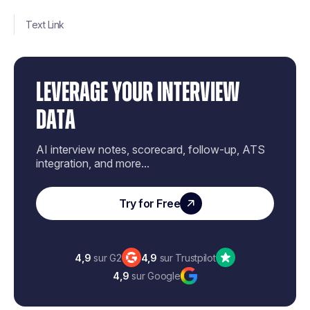
Text Link
LEVERAGE YOUR INTERVIEW
DATA
AI interview notes, scorecard, follow-up, ATS
integration, and more...
Try for Free
4,9
sur G2
4,9
sur Trustpilot
4,9
sur Google