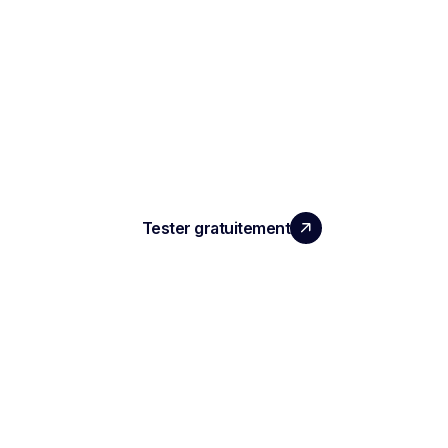
LA PERFORMANCE QUE
VOS ÉQUIPES MERITENT
Tester gratuitement
PRODUIT
Compte rendu d'entretien IA
ATS automatisé
Intelligence conversationnelle
Enregistrement de réunion IA
Compte Rendu de réunion IA
Plateforme de Replay de Réunion