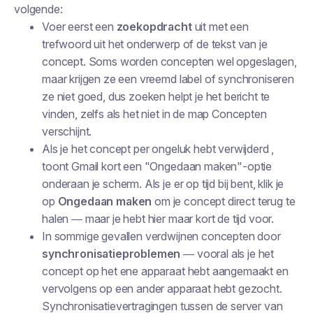
volgende:
Voer eerst een
zoekopdracht
uit met een
trefwoord uit het onderwerp of de tekst van je
concept. Soms worden concepten wel opgeslagen,
maar
krijgen ze een vreemd label of synchroniseren
ze niet goed
, dus zoeken helpt je het bericht te
vinden, zelfs als het niet in de map Concepten
verschijnt.
Als je het concept
per ongeluk hebt verwijderd
,
toont Gmail kort een "Ongedaan maken"-optie
onderaan je scherm. Als je er op tijd bij bent, klik je
op
Ongedaan maken
om je concept direct terug te
halen — maar je hebt hier maar kort de tijd voor.
In sommige gevallen verdwijnen concepten door
synchronisatieproblemen
— vooral als je het
concept op het ene apparaat hebt aangemaakt en
vervolgens op een ander apparaat hebt gezocht.
Synchronisatievertragingen tussen de server van