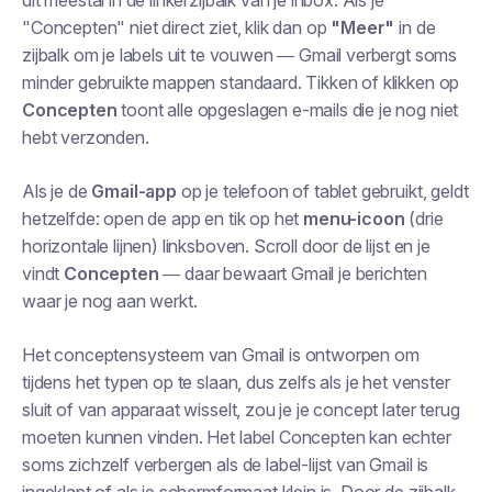
dit meestal in de linkerzijbalk van je inbox. Als je
"Concepten" niet direct ziet, klik dan op
"Meer"
in de
zijbalk om je labels uit te vouwen — Gmail verbergt soms
minder gebruikte mappen standaard. Tikken of klikken op
Concepten
toont alle opgeslagen e-mails die je nog niet
hebt verzonden.
Als je de
Gmail-app
op je telefoon of tablet gebruikt, geldt
hetzelfde: open de app en tik op het
menu-icoon
(drie
horizontale lijnen) linksboven. Scroll door de lijst en je
vindt
Concepten
— daar bewaart Gmail je berichten
waar je nog aan werkt.
Het conceptensysteem van Gmail is ontworpen om
tijdens het typen op te slaan, dus zelfs als je het venster
sluit of van apparaat wisselt, zou je je concept later terug
moeten kunnen vinden. Het label Concepten kan echter
soms
zichzelf verbergen
als de label-lijst van Gmail is