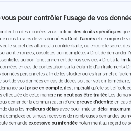
-vous pour contrôler l’usage de vos donné
e protection des données vous octroie
des droits spécifiques
que 
e que nous faisons de vos données.
•
Droit d’
accès
et de
copie
de vo
ec le secret des affaires, la confidentialité, ou encore le secret d
seraient erronées, obsolètes ou incomplètes.
•
Droit de demander
l
ssentielles au bon fonctionnement de nos services.
•
Droit à la
limit
 données en cas de contestation sur la légitimité d’un traitement.
•
Dr
 données personnelles afin de les stocker ou les transmettre facile
e sort de vos données en cas de décès soit par votre intermédiaire, so
 demande soit
prise en compte
, il est impératif qu’elle soit effect
s effectuée de cette manière
ne peut pas être traitée
.
Les demand
ous demander la communication d’une
preuve d’identité
en cas de
nde dans les
meilleurs délais
avec pour limite un
délai maximum
ement complexe ou si nous recevons de nombreuses demandes au 
toute demande
excessive ou infondée
notamment au regard de s