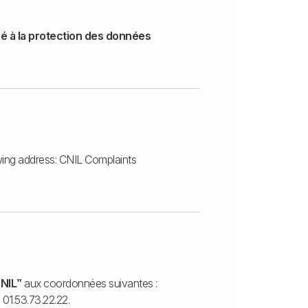
é à la protection des données
owing address: CNIL Complaints
NIL”
aux coordonnées suivantes :
01.53.73.22.22.