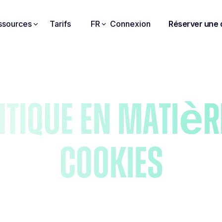
ssources
Tarifs
FR
Connexion
Réserver une
itique en matièr
cookies