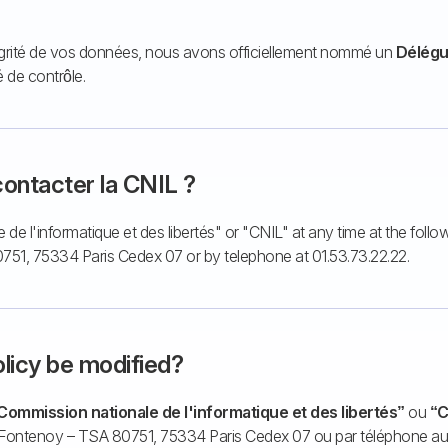
ntégrité de vos données, nous avons officiellement nommé un
Délégu
 de contrôle.
ntacter la CNIL ?
e l'informatique et des libertés" or "CNIL" at any time at the foll
51, 75334 Paris Cedex 07 or by telephone at 01.53.73.22.22.
licy be modified?
Commission nationale de l'informatique et des libertés”
ou
“C
e Fontenoy – TSA 80751, 75334 Paris Cedex 07 ou par téléphone au 