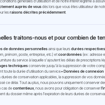
conditions générales d'utilisation et de notre intérêt légitime à ass
ectement auprès de vous
dès lors que vous êtes utilisateur de no
ur les
raisons décrites précédemment
.
elles traitons-nous et pour combien de te
es de données personnelles
ainsi que leurs
durées respectives
om, prénom, poste, entreprise, etc.) et
coordonnées
(ex : adresse e
niture du service à laquelle s'ajoutent les délais de prescriptions 
ages techniques
conservée jusqu'à la suppression de votre comp
toute la durée d’utilisation du service.
• Données de connexion
es durées de conservation applicables, la suppression de vos donné
ssé ce délai. Tout au plus, nous pouvons uniquement conserver d
n cas de
contentieux
, nous avons pour obligation de conserver
l’
ment du dossier même après l’expiration de leurs durées de conserv