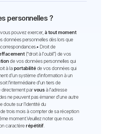
es personnelles ?
vous pouvez exercer,
à tout moment
s données personnelles dès lors que
es correspondances.
•
Droit de
’effacement
(“droit à l’oubli”) de vos
ation
de vos données personnelles qui
oit à la
portabilité
de vos données qui
ment d’un système d’information à un
it l’intermédiaire d’un tiers de
uée directement par
vous
à l’adresse
es ne peuvent pas émaner d’une autre
 doute sur l’identité du
de trois mois à compter de sa réception
même moment.
Veuillez noter que nous
on caractère
répétitif
.