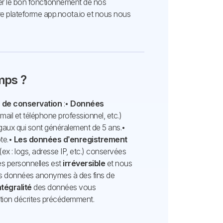
urer le bon fonctionnement de nos
tre plateforme app.noota.io et nous nous
mps ?
 de conservation
:
•
Données
mail et téléphone professionnel, etc.)
légaux qui sont généralement de 5 ans.
•
te.
•
Les données d’enregistrement
(ex : logs, adresse IP, etc.) conservées
es personnelles est
irréversible
et nous
es données anonymes à des fins de
intégralité
des données vous
ation décrites précédemment.