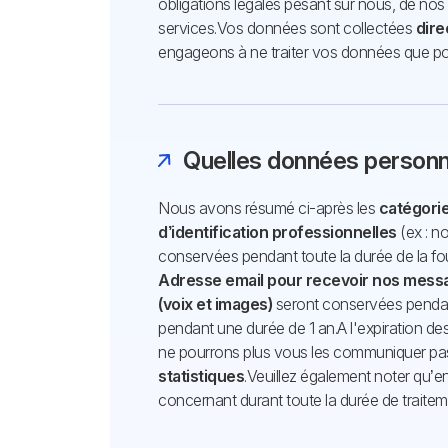
obligations légales pesant sur nous, de nos 
services.
Vos données sont collectées
dir
engageons à ne traiter vos données que po
Quelles données personn
Nous avons résumé ci-après les
catégori
d’identification professionnelles
(ex : n
conservées pendant toute la durée de la four
Adresse email pour recevoir nos mess
(voix et images)
seront conservées pendant 
pendant une durée de 1 an.
A l'expiration d
ne pourrons plus vous les communiquer pa
statistiques
.
Veuillez également noter qu’e
concernant durant toute la durée de traite