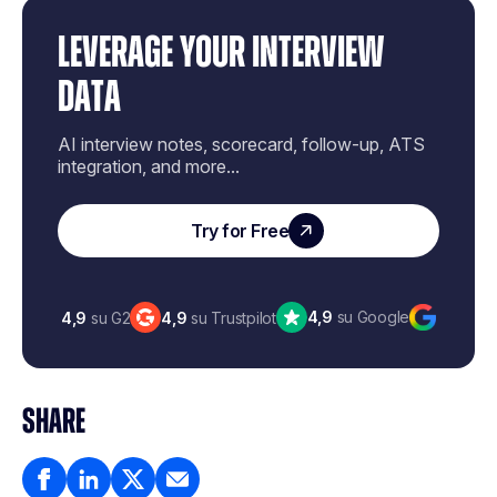
LEVERAGE YOUR INTERVIEW
DATA
AI interview notes, scorecard, follow-up, ATS
integration, and more...
Try for Free
4,9
su Google
4,9
su G2
4,9
su Trustpilot
SHARE