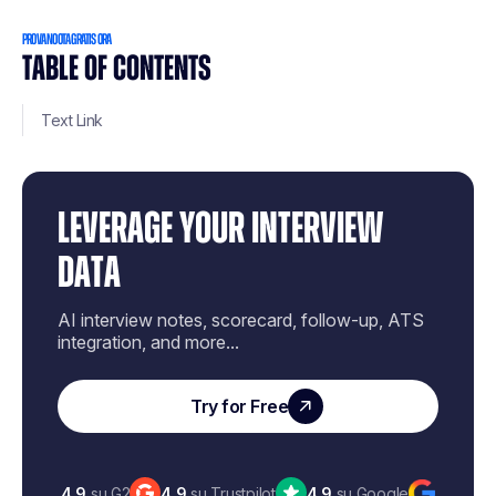
PROVA NOOTA GRATIS ORA
TABLE OF CONTENTS
Text Link
LEVERAGE YOUR INTERVIEW
DATA
AI interview notes, scorecard, follow-up, ATS
integration, and more...
Try for Free
4,9
su G2
4,9
su Trustpilot
4,9
su Google