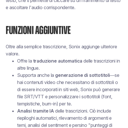
testo, che ti permette di cliccare su un frammento di testo
e ascoltare l'audio corrispondente.
FUNZIONI AGGIUNTIVE
Oltre alla semplice trascrizione, Sonix aggiunge ulteriore
valore.
Offre la
traduzione automatica
delle trascrizioni in
altre lingue.
Supporta anche la
generazione di sottotitoli
—se
hai contenuti video che necessitano di sottotitoli o
di essere incorporati in siti web, Sonix può generare
file SRT/VTT e personalizzare i sottotitoli (font,
tempistiche, burn-in) per te.
Analisi tramite IA
delle trascrizioni. Ciò include
riepiloghi automatici, rilevamento di argomenti e
temi, analisi del sentiment e persino "punteggi di