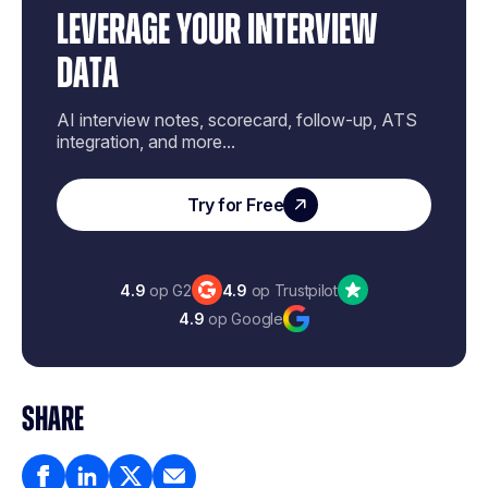
LEVERAGE YOUR INTERVIEW
DATA
AI interview notes, scorecard, follow-up, ATS
integration, and more...
Try for Free
4.9
op G2
4.9
op Trustpilot
4.9
op Google
SHARE