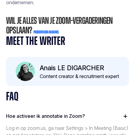
ondernemen.
Wil je alles van je Zoom-vergaderingen
opslaan?
Probeer Noota nu gratis.
MEET THE WRITER
Anais LE DIGARCHER
Content creator & recruitment expert
FAQ
Hoe activeer ik annotatie in Zoom?
Log in op zoom.us, ga naar Settings > In Meeting (Basic)