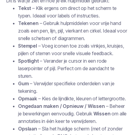
Dit is wat je ziet en hoe je elk hulpmiddel gebruikt:
Tekst
– Klik ergens om direct op het scherm te
typen. Ideaal voor labels of instructies.
Tekenen
– Gebruik hulpmiddelen voor vrije hand
zoals een pen, lijn, pijl, vierkant en cirkel. Ideaal voor
snelle schetsen of diagrammen.
Stempel
– Voeg iconen toe zoals vinkjes, kruisjes,
pijlen of sterren voor snelle visuele feedback.
Spotlight
– Verander je cursor in een rode
laserpointer of pijl. Perfect om de aandacht te
sturen.
Gum
– Verwijder specifieke onderdelen van je
tekening.
Opmaak
– Kies de lijndikte, kleuren of lettergrootte.
Ongedaan maken / Opnieuw / Wissen
– Beheer
je bewerkingen eenvoudig. Gebruik
Wissen
om alle
annotaties in één keer te verwijderen.
Opslaan
– Sla het huidige scherm (met of zonder