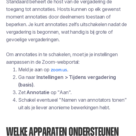
Standaard beheert de host van de vergadering de
toegang tot annotaties. Hosts kunnen op elk gewenst
moment annotaties door deelnemers toestaan of
beperken. Je kunt annotaties zelfs uitschakelen nadat de
vergadering is begonnen, wat handig is bij grote of
gevoelige vergaderingen.
Om annotaties in te schakelen, moet je je instellingen
aanpassen in de Zoom-webportal:
Meld je aan op
.
zoom.us
Ga naar
Instellingen > Tijdens vergadering
(basis)
.
Zet
Annotatie
op "Aan".
Schakel eventueel "Namen van annotators tonen"
uit als je liever anonieme bewerkingen hebt.
WELKE APPARATEN ONDERSTEUNEN