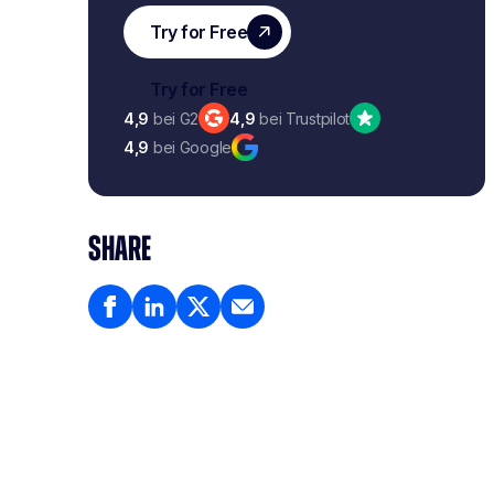
4,9
bei G2
4,9
bei Trustpilot
4,9
bei Google
SHARE