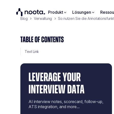
Produkt
Lösungen
Ressou
Blog
Verwaltung
So nutzen Sie die Annotationsfunk
TABLE OF CONTENTS
Text Link
LEVERAGE YOUR
INTERVIEW DATA
AI interview notes, scorecard, follow-up,
ATS integration, and more...