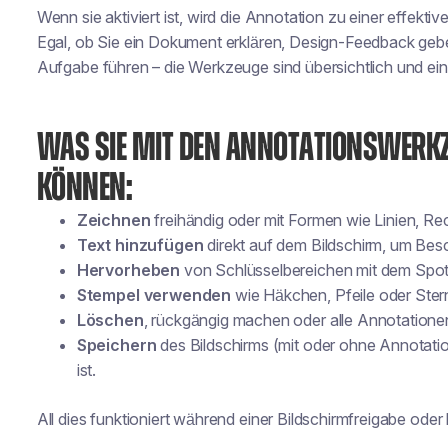
Wenn sie aktiviert ist, wird die Annotation zu einer effekt
Egal, ob Sie ein Dokument erklären, Design-Feedback geb
Aufgabe führen – die Werkzeuge sind übersichtlich und ei
WAS SIE MIT DEN ANNOTATIONSWERK
KÖNNEN:
Zeichnen
freihändig oder mit Formen wie Linien, Re
Text hinzufügen
direkt auf dem Bildschirm, um Be
Hervorheben
von Schlüsselbereichen mit dem Spot
Stempel verwenden
wie Häkchen, Pfeile oder Ster
Löschen
, rückgängig machen oder alle Annotationen
Speichern
des Bildschirms (mit oder ohne Annotation
ist.
All dies funktioniert während einer Bildschirmfreigabe ode