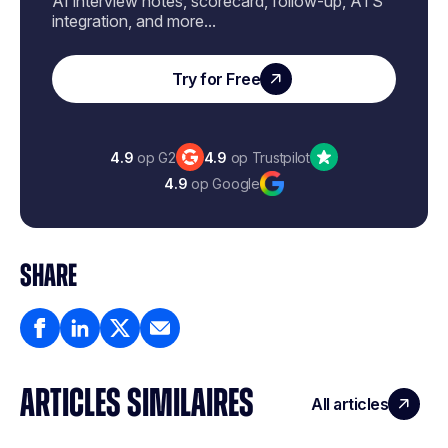
AI interview notes, scorecard, follow-up, ATS
integration, and more...
Try for Free
4.9
op G2
4.9
op Trustpilot
4.9
op Google
SHARE
ARTICLES SIMILAIRES
All articles