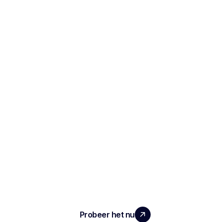
SCHAAL UW TEAM MET ECHTE
IMPACT
Probeer het nu