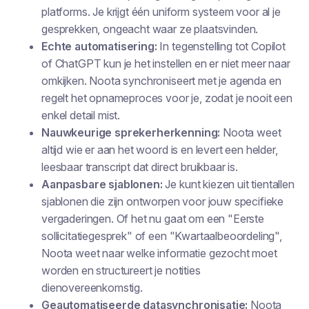
platforms. Je krijgt één uniform systeem voor al je
gesprekken, ongeacht waar ze plaatsvinden.
Echte automatisering:
In tegenstelling tot Copilot
of ChatGPT kun je het instellen en er niet meer naar
omkijken. Noota synchroniseert met je agenda en
regelt het opnameproces voor je, zodat je nooit een
enkel detail mist.
Nauwkeurige sprekerherkenning:
Noota weet
altijd wie er aan het woord is en levert een helder,
leesbaar transcript dat direct bruikbaar is.
Aanpasbare sjablonen:
Je kunt kiezen uit tientallen
sjablonen die zijn ontworpen voor jouw specifieke
vergaderingen. Of het nu gaat om een "Eerste
sollicitatiegesprek" of een "Kwartaalbeoordeling",
Noota weet naar welke informatie gezocht moet
worden en structureert je notities
dienovereenkomstig.
Geautomatiseerde datasynchronisatie:
Noota