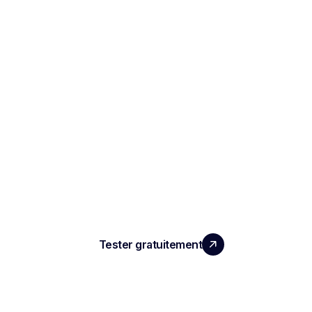
LA PERFORMANCE QUE
VOS ÉQUIPES MERITENT
Tester gratuitement
PRODUIT
Compte rendu d'entretien IA
ATS automatisé