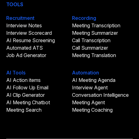
TOOLS
Recruitment
Recording
Interview Notes
Meeting Transcription
Interview Scorecard
Meeting Summarizer
AI Resume Screening
Call Transcription
Automated ATS
Call Summarizer
Job Ad Generator
Meeting Translation
AI Tools
Automation
AI Action items
AI Meeting Agenda
AI Follow Up Email
Interview Agent
AI Clip Generator
Conversation Intelligence
AI Meeting Chatbot
Meeting Agent
Meeting Search
Meeting Coaching