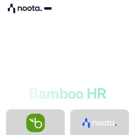
Integrations
Noota maakt verbinding
met
Bamboo HR