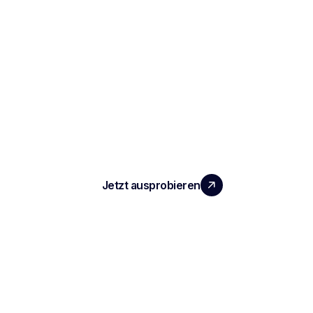
SKALIEREN SIE IHR TEAM MIT
MESSBAREM MEHRWERT
Jetzt ausprobieren
PRODUKT
Notizen und Berichte zu Vorstellungsgesprächen
Automatisiertes ATS
Konversationsintelligenz
Transkription und Aufzeichnung von Besprechungen
KI-Sitzungsprotokolle und Zusammenfassungen