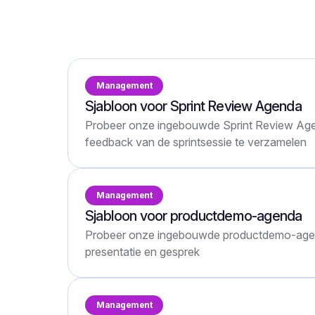
Meer dan 30 sjablonen die passen bij
meeting/call type
Management
Sjabloon voor Sprint Review Agenda
Probeer onze ingebouwde Sprint Review Age
feedback van de sprintsessie te verzamelen
Management
Sjabloon voor productdemo-agenda
Probeer onze ingebouwde productdemo-age
presentatie en gesprek
Management