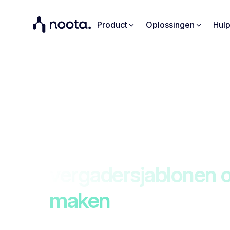
Product
Oplossingen
Hul
Werving
Beheer
Probeer onze inge
vergadersjablonen 
maken