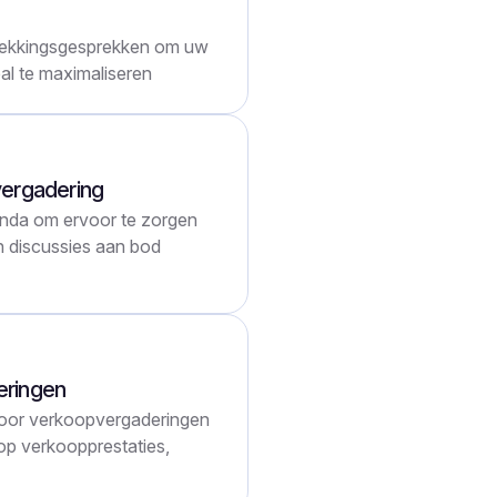
ekkingsgesprekken om uw
al te maximaliseren
vergadering
da om ervoor te zorgen
n discussies aan bod
eringen
oor verkoopvergaderingen
op verkoopprestaties,