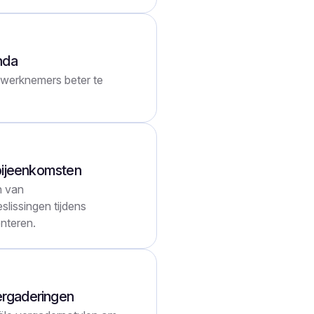
nda
 werknemers beter te
bijeenkomsten
n van
lissingen tijdens
nteren.
vergaderingen