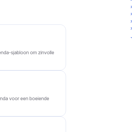
 uw type vergadering/gesprek
your
nda-sjabloon om zinvolle
nda voor een boeiende