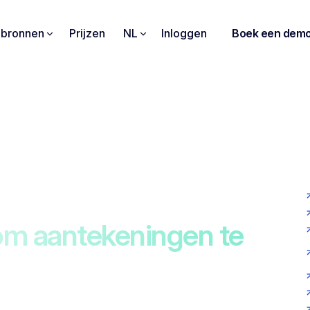
pbronnen
Prijzen
NL
Inloggen
Boek een dem
bouwde Noota
om aantekeningen te