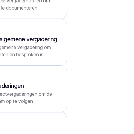
iële vergadernotulen om
ef te documenteren
se algemene vergadering
lgemene vergadering om
loten en besproken is
aderingen
jectvergaderingen om de
am op te volgen