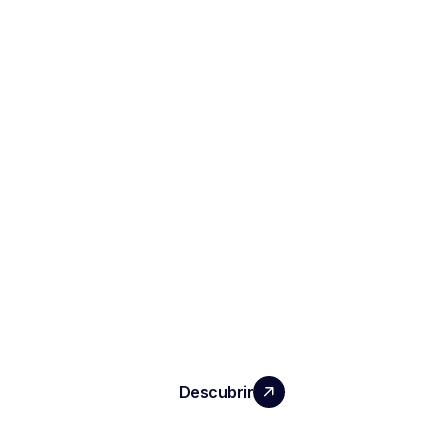
HAGA CRECER SU EQUIPO CON UN
IMPACTO REAL
Descubrir
PRODUCTOS
Notas e informes de entrevistas