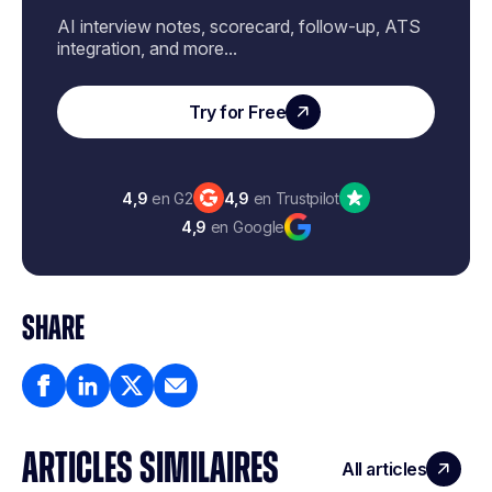
AI interview notes, scorecard, follow-up, ATS
integration, and more...
Try for Free
4,9
en G2
4,9
en Trustpilot
4,9
en Google
SHARE
ARTICLES SIMILAIRES
All articles