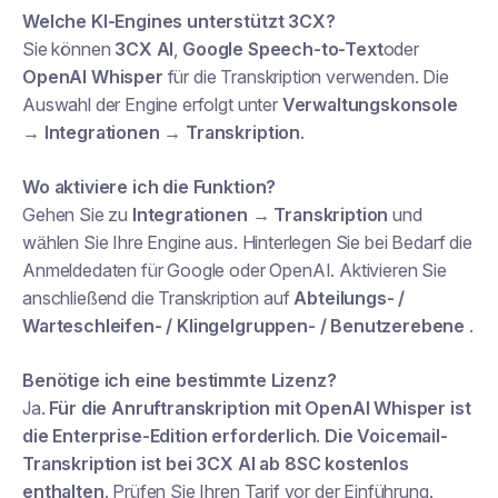
Welche KI-Engines unterstützt 3CX?
Sie können
3CX AI
,
Google Speech-to-Text
oder
OpenAI Whisper
für die Transkription verwenden. Die
Auswahl der Engine erfolgt unter
Verwaltungskonsole
→ Integrationen → Transkription
.
Wo aktiviere ich die Funktion?
Gehen Sie zu
Integrationen → Transkription
und
wählen Sie Ihre Engine aus. Hinterlegen Sie bei Bedarf die
Anmeldedaten für Google oder OpenAI. Aktivieren Sie
anschließend die Transkription auf
Abteilungs- /
Warteschleifen- / Klingelgruppen- / Benutzerebene
.
Benötige ich eine bestimmte Lizenz?
Ja.
Für die Anruftranskription mit OpenAI Whisper ist
die Enterprise-Edition erforderlich
.
Die Voicemail-
Transkription ist bei 3CX AI ab 8SC kostenlos
enthalten
. Prüfen Sie Ihren Tarif vor der Einführung.