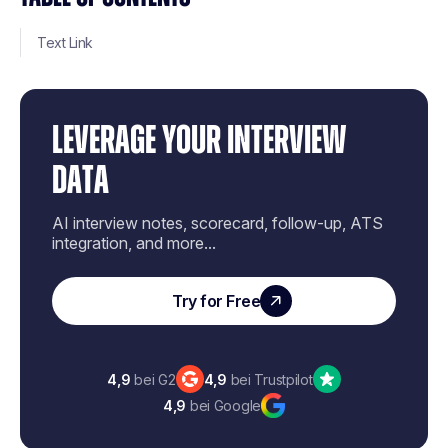
Text Link
LEVERAGE YOUR INTERVIEW
DATA
AI interview notes, scorecard, follow-up, ATS
integration, and more...
Try for Free
4,9
bei G2
4,9
bei Trustpilot
4,9
bei Google