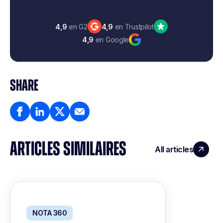
4,9
en G2
4,9
en Trustpilot
4,9
en Google
SHARE
ARTICLES SIMILAIRES
All articles
NOTA 360